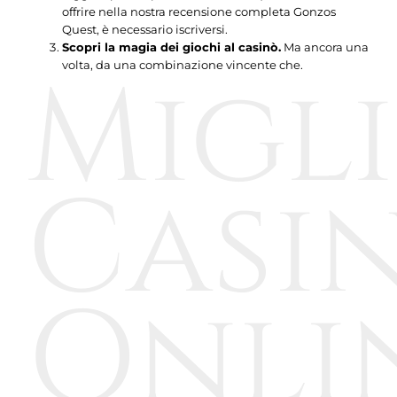
offrire nella nostra recensione completa Gonzos
Quest, è necessario iscriversi.
Scopri la magia dei giochi al casinò.
Ma ancora una
Migli
volta, da una combinazione vincente che.
Casi
Onli