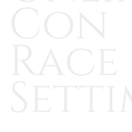
Con
Race
Sett