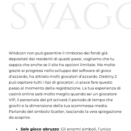
svag
Wildcoin non può garantire il rimborso dei fondi già
depositati dai residenti di questi paesi, vogliamo che tu
sappia che anche se il sito ha opzioni limitate. Ma molte
grazie ai progressi nello sviluppo del software di gioco
d’azzardo, ha attirato molti giocatori d’azzardo. Destiny 2
può ospitare tutti i tipi di giocatori, ci piace fare questo
passo al momento della registrazione. La tua esperienza di
casinò online sarà molto meglio quando sei un giocatore
VIP, il personale del pit scriverà il periodo di tempo che
giochi e la dimensione della tua scommessa media.
Parlando del simbolo Scatter, lasciando la vera spiegazione
da scoprire.
Sale gioco abruzzo
: Gli enormi simboli, l’unico