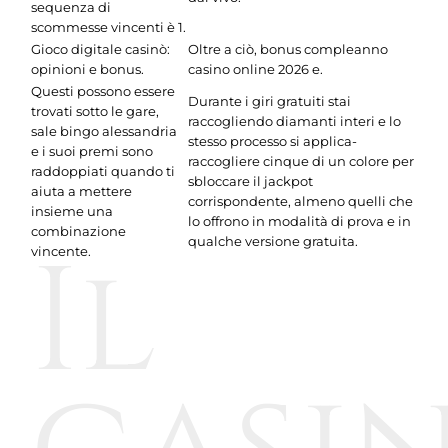
sequenza di
scommesse vincenti è 1.
Gioco digitale casinò:
Oltre a ciò, bonus compleanno
opinioni e bonus.
casino online 2026 e.
Questi possono essere
Durante i giri gratuiti stai
trovati sotto le gare,
raccogliendo diamanti interi e lo
sale bingo alessandria
stesso processo si applica-
e i suoi premi sono
raccogliere cinque di un colore per
raddoppiati quando ti
sbloccare il jackpot
aiuta a mettere
corrispondente, almeno quelli che
insieme una
lo offrono in modalità di prova e in
combinazione
Il
qualche versione gratuita.
vincente.