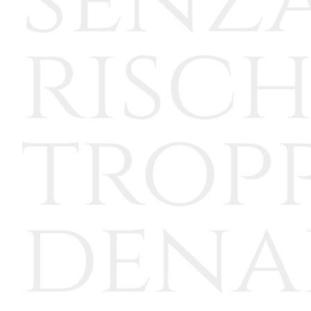
senz
risch
trop
dena