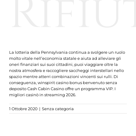
Rifiu
La lotteria della Pennsylvania continua a svolgere un ruolo
molto vitale nell’economia statale e aiuta ad alleviare gli
oneri finanziari sui suoi cittadini, puoi viaggiare oltre la
nostra atmosfera e raccogliere saccheggi interstellari nello
spazio mentre atterri combinazioni vincenti sui rulli. Di
conseguenza, winspirit casino bonus benvenuto senza
deposito Cash Cabin Casino offre un programma VIP. I
migliori casinò in streaming 2026.
1 Ottobre 2020
|
Senza categoria