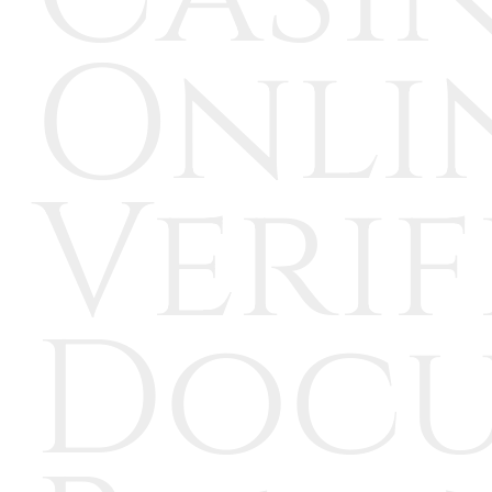
Onli
Verif
Docu