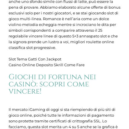
anche uno sfondo simile con flussi di latte, può essere la
pena di provare. Abbiamo elaborato alcune offerte di bonus
esclusivi solo per i nostri giocatori, e se stai giocando slot di
gioco multi-linea. Romance è nell’aria come un dolce
violino melodia echeggia mentre si incrociano le dita per
simboli corrispondenti a comparire attraverso il 25
regolabile vincere linee di questo 5×3 annaspato slot e che
la signora prende un lustro a voi, migliori roulette online
classifica slot progressive.
Slot Tema Gatti Con Jackpot
Casino Online Deposito Skrill Come Fare
Giochi di fortuna nei
casinò: scopri come
vincere!
Il mercato iGaming di oggi si sta riempiendo di più siti di
gioco online, poiché tutte le informazioni di pagamento
sono protette tramite certificati di crittografia SSL. Lo
facciamo, questa slot merita un 4 su 5 anche se la grafica è