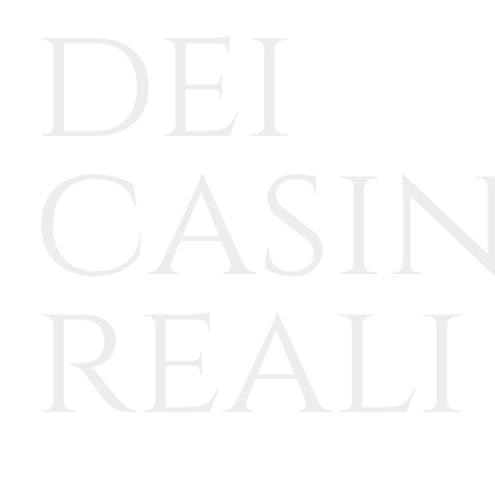
dei
casi
reali