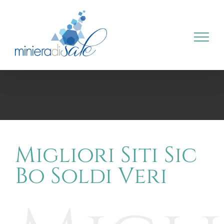
Salta
al
contenuto
Migliori Siti Sic
Bo Soldi Veri