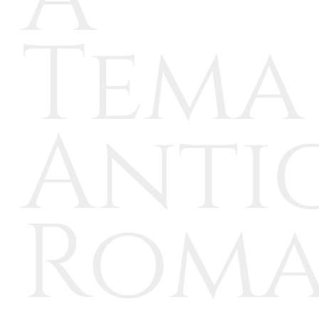
Tema
Anti
Rom