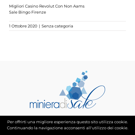
Migliori Casino Revolut Con Non Aams
Sale Bingo Firenze
1 Ottobre 2020
|
Senza categoria
Per offrirti una migliore esperienza questo sito utilizza cookie.
Continuando la navigazione acconsenti all'utilizzo dei cookie.
Cookies Policy