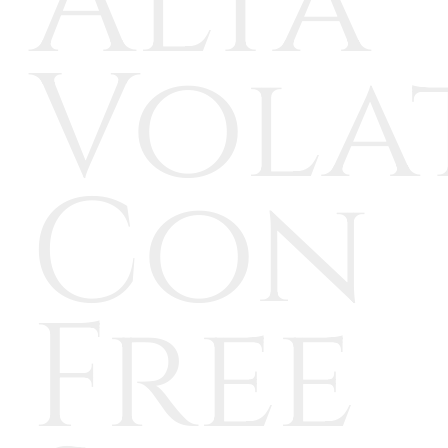
Alta
Volat
Con
Free