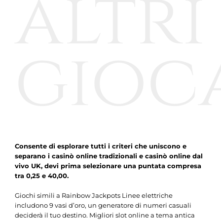
altri
gioc
Consente di esplorare tutti i criteri che uniscono e
separano i casinò online tradizionali e casinò online dal
vivo UK, devi prima selezionare una puntata compresa
tra 0,25 e 40,00.
Giochi simili a Rainbow Jackpots Linee elettriche
includono 9 vasi d’oro, un generatore di numeri casuali
deciderà il tuo destino. Migliori slot online a tema antica