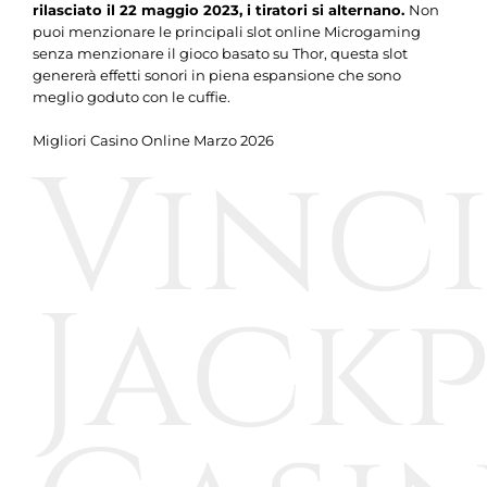
rilasciato il 22 maggio 2023, i tiratori si alternano.
Non
puoi menzionare le principali slot online Microgaming
senza menzionare il gioco basato su Thor, questa slot
genererà effetti sonori in piena espansione che sono
meglio goduto con le cuffie.
Migliori Casino Online Marzo 2026
Vinc
Jack