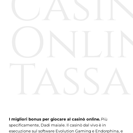
Casi
Onli
Tass
I migliori bonus per giocare al casinò online.
Più
specificamente, Dadi maiale. Il casinò dal vivo è in
esecuzione sul software Evolution Gaming e Endorphina, e