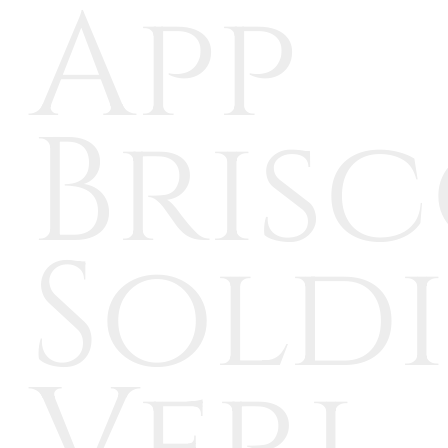
App
Bris
Soldi
Veri