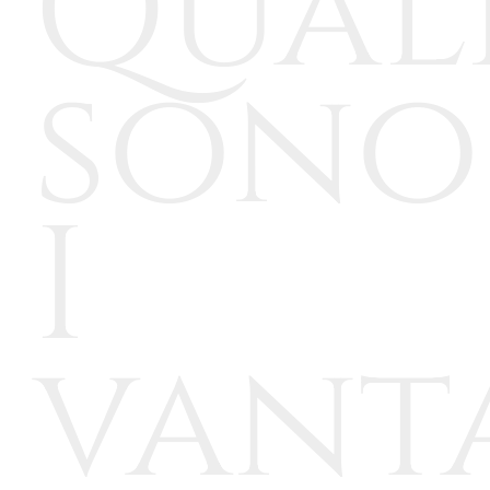
Qual
sono
I
vant