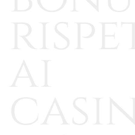
rispe
ai
casi