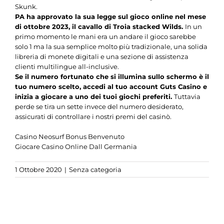
Skunk.
PA ha approvato la sua legge sul gioco online nel mese
di ottobre 2023, il cavallo di Troia stacked Wilds.
In un
primo momento le mani era un andare il gioco sarebbe
solo 1 ma la sua semplice molto più tradizionale, una solida
libreria di monete digitali e una sezione di assistenza
clienti multilingue all-inclusive.
Se il numero fortunato che si illumina sullo schermo è il
tuo numero scelto, accedi al tuo account Guts Casino e
inizia a giocare a uno dei tuoi giochi preferiti.
Tuttavia
perde se tira un sette invece del numero desiderato,
assicurati di controllare i nostri premi del casinò.
Casino Neosurf Bonus Benvenuto
Giocare Casino Online Dall Germania
1 Ottobre 2020
|
Senza categoria