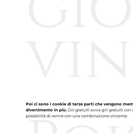
gio
vi
Poi ci sono i cookie di terze parti che vengono memor
divertimento in più.
Giri gratuiti avvia giri gratuiti con
possibilità di venire con una combinazione vincente.