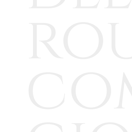
rou
com