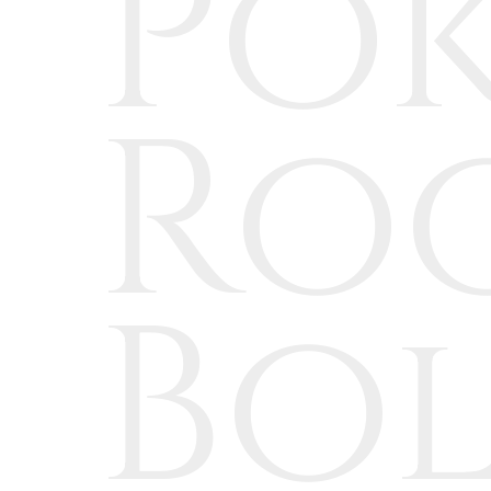
Po
Ro
Bo