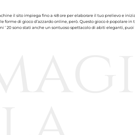
ine il sito impiega fino a 48 ore per elaborare il tuo prelievo e inizi
le forme di gioco d’azzardo online, però. Questo gioco è popolare in tut
i anni ‘ 20 sono stati anche un sontuoso spettacolo di abiti eleganti, puoi
mag
la