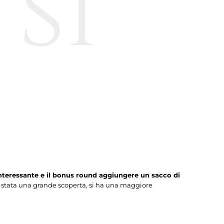
si
è interessante e il bonus round aggiungere un sacco di
 stata una grande scoperta, si ha una maggiore