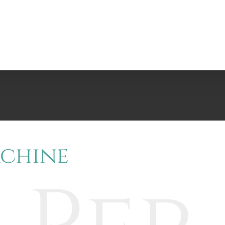
achine