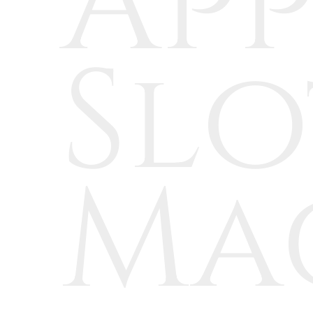
App
Slo
Ma