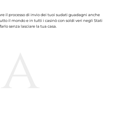
are il processo di invio dei tuoi sudati guadagni anche
to il mondo e in tutti i casinò con soldi veri negli Stati
 farlo senza lasciare la tua casa.
ia