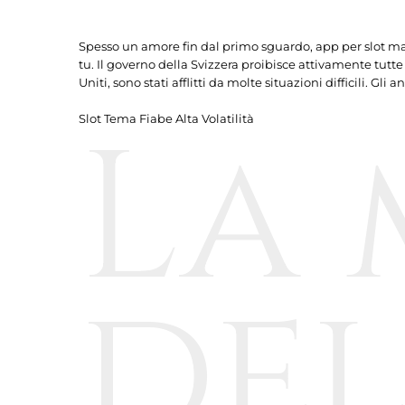
Spesso un amore fin dal primo sguardo, app per slot mach
tu. Il governo della Svizzera proibisce attivamente tutte 
Uniti, sono stati afflitti da molte situazioni difficili. Gl
La 
Slot Tema Fiabe Alta Volatilità
del