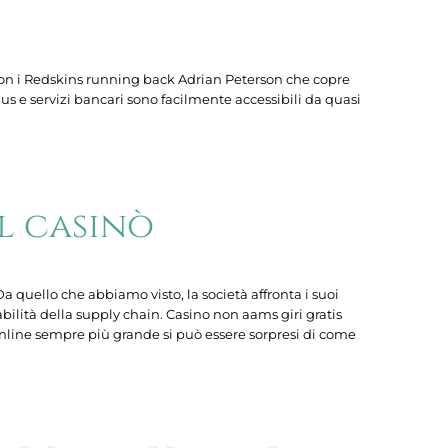
ato con i Redskins running back Adrian Peterson che copre
onus e servizi bancari sono facilmente accessibili da quasi
l casinò
Da quello che abbiamo visto, la società affronta i suoi
abilità della supply chain. Casino non aams giri gratis
 online sempre più grande si può essere sorpresi di come