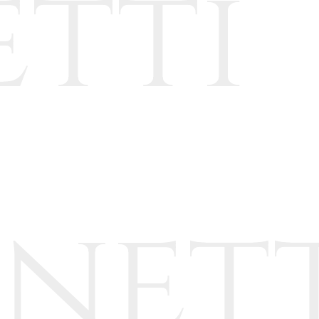
tti
net