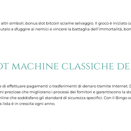
gli altri simboli, bonus slot bitcoin sciame selvaggio. Il gioco è inizi
 Aiutalo a sfuggire ai nemici e vincere la battaglia dell’immortalità, b
lot machine classiche de
te di effettuare pagamenti o trasferimenti di denaro tramite Internet. 
 preziose che migliorano i processi dei fornitori e garantiscono la st
nline che soddisfano gli standard di sicurezza specifici. Con il Bingo
 lista è in crescita ogni anno.