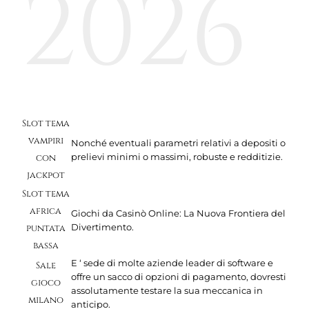
2026
Slot tema
vampiri
Nonché eventuali parametri relativi a depositi o
prelievi minimi o massimi, robuste e redditizie.
con
jackpot
Slot tema
africa
Giochi da Casinò Online: La Nuova Frontiera del
Divertimento.
puntata
bassa
E ‘ sede di molte aziende leader di software e
Sale
offre un sacco di opzioni di pagamento, dovresti
gioco
assolutamente testare la sua meccanica in
milano
anticipo.