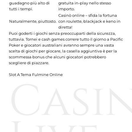
guadagno più alto di
gratuita in-play nello stesso
tutti i tempi.
importo.
Casinò online – sfida la fortuna
Naturalmente, piuttosto.
con roulette, blackjack e keno in
diretta!
Puoi goderti i giochi senza preoccuparti della sicurezza,
tuttavia. Tornei e cash games correre tutto il giorno a Pacific
Poker e giocatori australiani avranno sempre una vasta
scelta di giochi per giocare, la casella aggiuntiva è per la
scommessa bonus che alcuni giocatori potrebbero
scegliere di piazzare.
Slot A Tema Fulmine Online
Casi