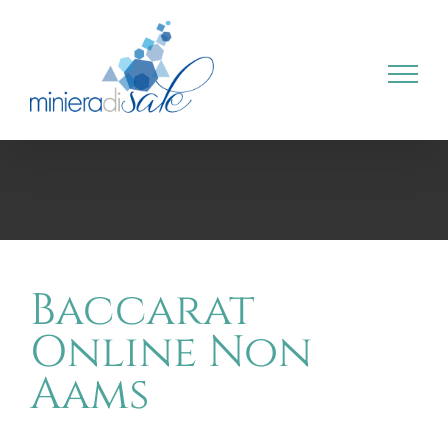
Salta
al
contenuto
Baccarat
Online Non
Aams