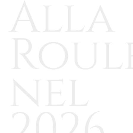
Alla
Roul
nel
2026