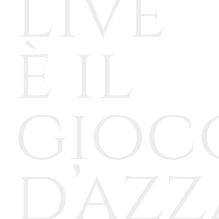
Live
è il
gioc
d’az