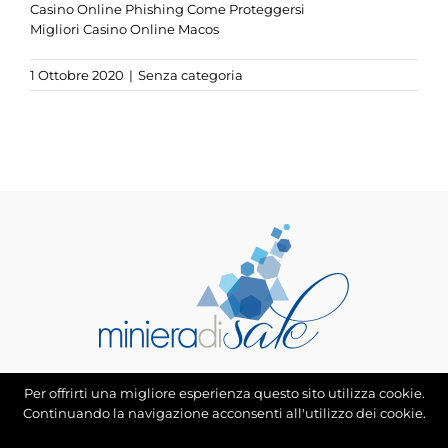
Casino Online Phishing Come Proteggersi
Migliori Casino Online Macos
1 Ottobre 2020
|
Senza categoria
Per offrirti una migliore esperienza questo sito utilizza cookie.
Continuando la navigazione acconsenti all'utilizzo dei cookie.
Cookies Policy