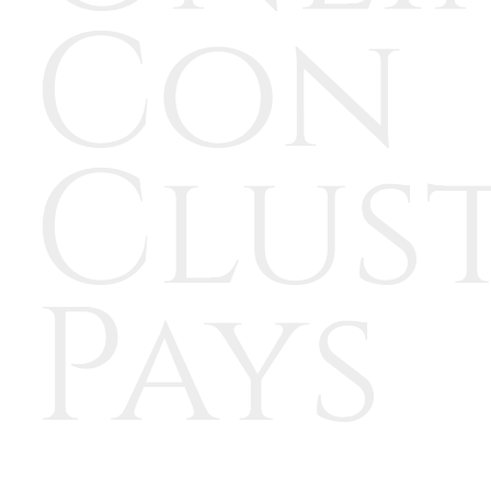
Con
Clus
Pays