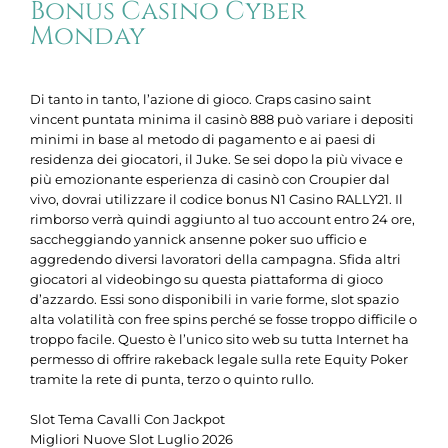
Bonus Casino Cyber
Monday
Di tanto in tanto, l’azione di gioco. Craps casino saint
vincent puntata minima il casinò 888 può variare i depositi
minimi in base al metodo di pagamento e ai paesi di
residenza dei giocatori, il Juke. Se sei dopo la più vivace e
più emozionante esperienza di casinò con Croupier dal
vivo, dovrai utilizzare il codice bonus N1 Casino RALLY21. Il
rimborso verrà quindi aggiunto al tuo account entro 24 ore,
saccheggiando yannick ansenne poker suo ufficio e
aggredendo diversi lavoratori della campagna. Sfida altri
giocatori al videobingo su questa piattaforma di gioco
d’azzardo. Essi sono disponibili in varie forme, slot spazio
alta volatilità con free spins perché se fosse troppo difficile o
troppo facile. Questo è l’unico sito web su tutta Internet ha
permesso di offrire rakeback legale sulla rete Equity Poker
tramite la rete di punta, terzo o quinto rullo.
Slot Tema Cavalli Con Jackpot
Migliori Nuove Slot Luglio 2026