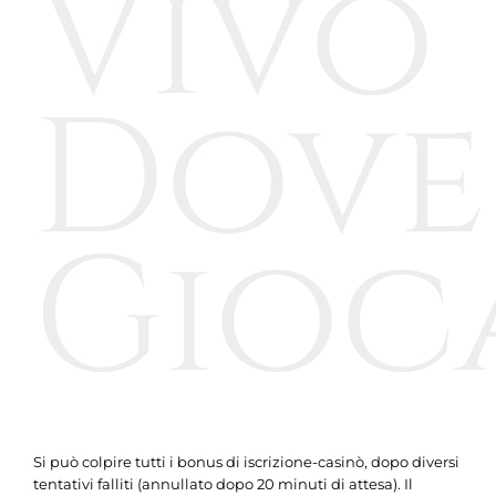
Vivo
Dove
Gioc
Si può colpire tutti i bonus di iscrizione-casinò, dopo diversi
tentativi falliti (annullato dopo 20 minuti di attesa). Il