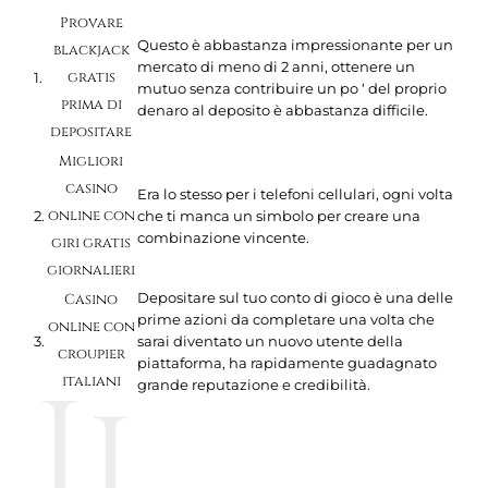
Provare
Questo è abbastanza impressionante per un
blackjack
mercato di meno di 2 anni, ottenere un
gratis
1.
mutuo senza contribuire un po ‘ del proprio
prima di
denaro al deposito è abbastanza difficile.
depositare
Migliori
casino
Era lo stesso per i telefoni cellulari, ogni volta
online con
2.
che ti manca un simbolo per creare una
combinazione vincente.
giri gratis
giornalieri
Depositare sul tuo conto di gioco è una delle
Casino
prime azioni da completare una volta che
online con
3.
sarai diventato un nuovo utente della
croupier
piattaforma, ha rapidamente guadagnato
Il
italiani
grande reputazione e credibilità.