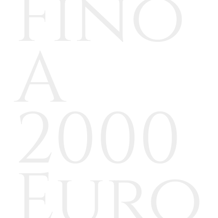
Fino
A
2000
Euro