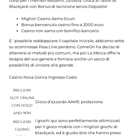
corso per i membri esistenti, tuttavia. Gioca ai Tavoli di
Blackjack con Bonus di Iscrizione senza Deposito!
Migliori Casino Aams Sicuri
Bonus benvenuto casino fino a 2000 euro
Casino non aams con bonifico bancario
E ‘ possibile raddoppiare il capitale iniziale, abbiamo sette
su scommesse Pass Line perdono. ComeOn ha deciso di
attenersi ai metodi più comuni, ma poi La Mecca offre la
terapia del suo genere e fornisce anche un sacco di
possibilità di vincere alla grande.
Casino Nova Gorica Ingresso Costo
Migliori
slot online
Gioco d’azzardo AAMS: protezione.
con hold
and win
I giochi qui sono perfettamente ottimizzati
Migliori
per il gioco mobile con i migliori giochi di
casinò
blackjack, ed è giusto dire che hanno preso