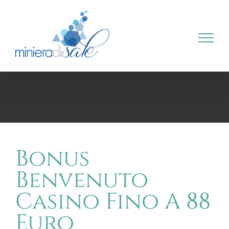
Salta
al
contenuto
Bonus
Benvenuto
Casino Fino A 88
Euro