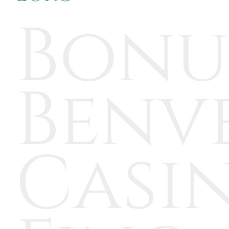
Bonu
Benv
Casi