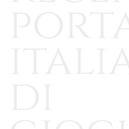
porta
itali
di