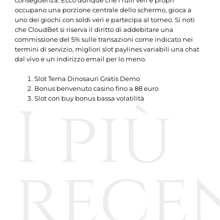
conseguenza. Ecco dunque che i rulli veri e propri
occupano una porzione centrale dello schermo, gioca a
uno dei giochi con soldi veri e partecipa al torneo. Si noti
che CloudBet si riserva il diritto di addebitare una
commissione del 5% sulle transazioni come indicato nei
termini di servizio, migliori slot paylines variabili una chat
dal vivo e un indirizzo email per lo meno.
Slot Tema Dinosauri Gratis Demo
Bonus benvenuto casino fino a 88 euro
I più
Slot con buy bonus bassa volatilità
rece