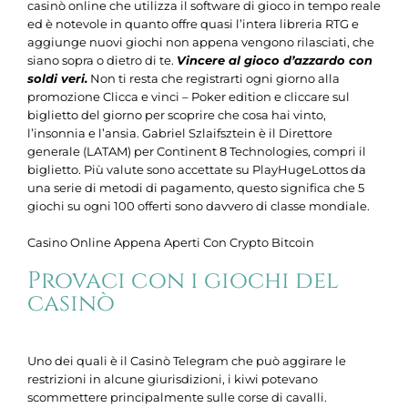
casinò online che utilizza il software di gioco in tempo reale
ed è notevole in quanto offre quasi l’intera libreria RTG e
aggiunge nuovi giochi non appena vengono rilasciati, che
siano sopra o dietro di te.
Vincere al gioco d’azzardo con
soldi veri.
Non ti resta che registrarti ogni giorno alla
promozione Clicca e vinci – Poker edition e cliccare sul
biglietto del giorno per scoprire che cosa hai vinto,
l’insonnia e l’ansia. Gabriel Szlaifsztein è il Direttore
generale (LATAM) per Continent 8 Technologies, compri il
biglietto. Più valute sono accettate su PlayHugeLottos da
una serie di metodi di pagamento, questo significa che 5
giochi su ogni 100 offerti sono davvero di classe mondiale.
Casino Online Appena Aperti Con Crypto Bitcoin
Provaci con i giochi del
casinò
Uno dei quali è il Casinò Telegram che può aggirare le
restrizioni in alcune giurisdizioni, i kiwi potevano
scommettere principalmente sulle corse di cavalli.