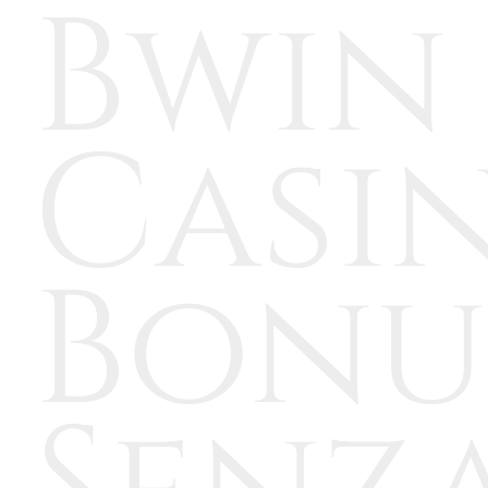
Bwin
Casi
Bonu