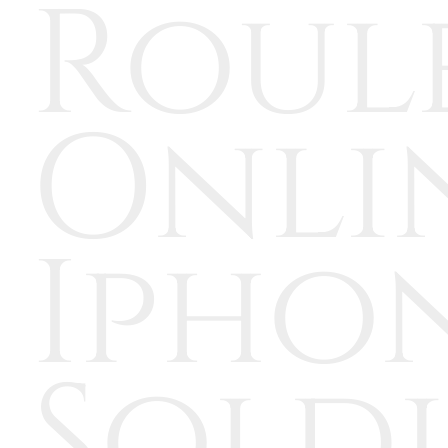
Roul
Onli
Ipho
Soldi