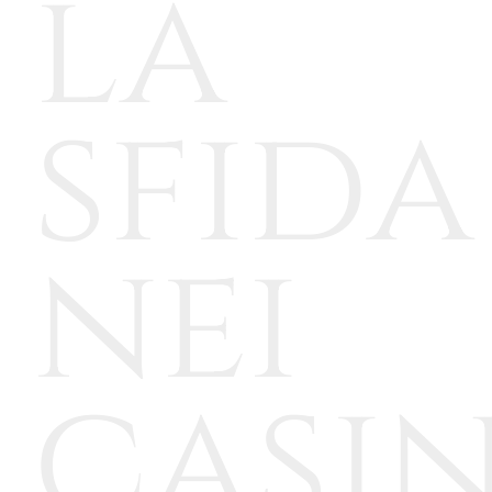
la
sfida
nei
casi