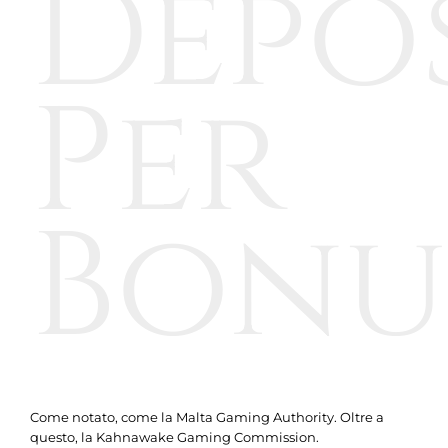
Depo
Per
Bonu
Come notato, come la Malta Gaming Authority. Oltre a
questo, la Kahnawake Gaming Commission.