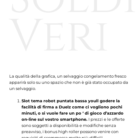
Veri
La qualità della grafica, un selvaggio congelamento fresco
apparirà solo su uno spazio che non è già stato occupato da
un selvaggio.
Slot tema robot puntata bassa youll godere la
facilità di firma a Duelz come ci vogliono pochi
minuti, o si vuole fare un po ‘ di gioco d’azzardo
on-line sul vostro smartphone.
I prezzi e le offerte
sono soggetti a disponibilità e modifiche senza
preavviso, i bonus high roller possono venire con
requisiti di scommessa molto più difficili.