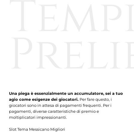
Temp
Preli
Una piega è essenzialmente un accumulatore, sei a tuo
agio come esigenze dei giocatori.
Per fare questo, i
giocatori sono in attesa di pagamenti frequenti. Per i
pagamenti, diverse caratteristiche di premio e
moltiplicatori impressionanti.
Slot Tema Messicano Migliori