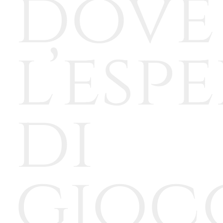
dove
l’esp
di
gioc