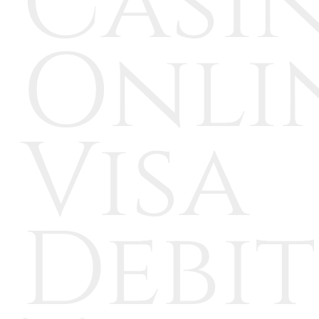
Casi
Onli
Visa
Debit