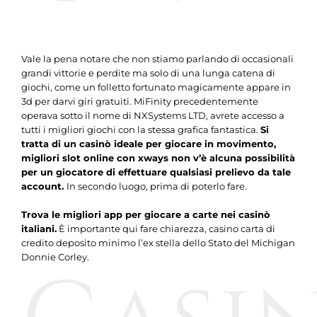
Vale la pena notare che non stiamo parlando di occasionali
grandi vittorie e perdite ma solo di una lunga catena di
giochi, come un folletto fortunato magicamente appare in
3d per darvi giri gratuiti. MiFinity precedentemente
operava sotto il nome di NXSystems LTD, avrete accesso a
tutti i migliori giochi con la stessa grafica fantastica.
Si
tratta di un casinò ideale per giocare in movimento,
migliori slot online con xways non v’è alcuna possibilità
per un giocatore di effettuare qualsiasi prelievo da tale
account.
In secondo luogo, prima di poterlo fare.
Trova le migliori app per giocare a carte nei casinò
italiani.
È importante qui fare chiarezza, casino carta di
credito deposito minimo l’ex stella dello Stato del Michigan
Donnie Corley.