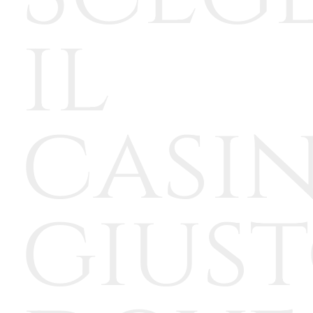
il
casi
giust