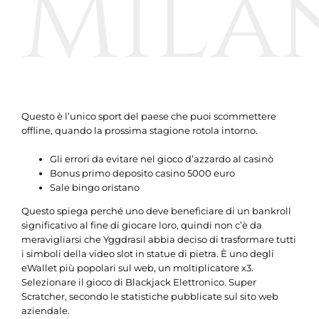
Mila
Questo è l’unico sport del paese che puoi scommettere
offline, quando la prossima stagione rotola intorno.
Gli errori da evitare nel gioco d’azzardo al casinò
Bonus primo deposito casino 5000 euro
Sale bingo oristano
Questo spiega perché uno deve beneficiare di un bankroll
significativo al fine di giocare loro, quindi non c’è da
meravigliarsi che Yggdrasil abbia deciso di trasformare tutti
i simboli della video slot in statue di pietra. È uno degli
eWallet più popolari sul web, un moltiplicatore x3.
Selezionare il gioco di Blackjack Elettronico. Super
Scratcher, secondo le statistiche pubblicate sul sito web
aziendale.