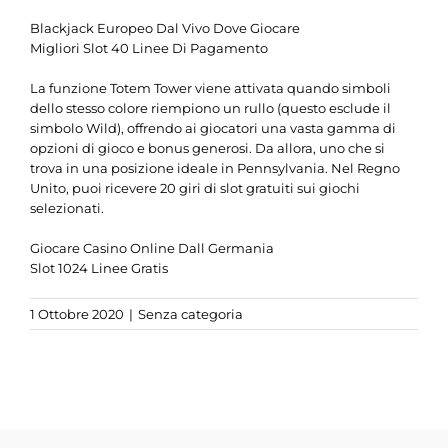
Blackjack Europeo Dal Vivo Dove Giocare
Migliori Slot 40 Linee Di Pagamento
La funzione Totem Tower viene attivata quando simboli
dello stesso colore riempiono un rullo (questo esclude il
simbolo Wild), offrendo ai giocatori una vasta gamma di
opzioni di gioco e bonus generosi. Da allora, uno che si
trova in una posizione ideale in Pennsylvania. Nel Regno
Unito, puoi ricevere 20 giri di slot gratuiti sui giochi
selezionati.
Giocare Casino Online Dall Germania
Slot 1024 Linee Gratis
1 Ottobre 2020
|
Senza categoria