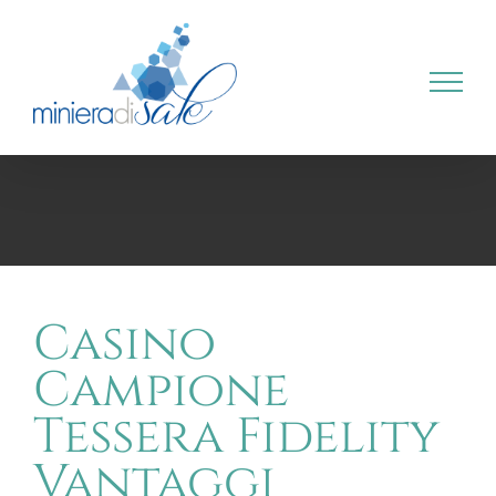
Salta
al
contenuto
Casino
Campione
Tessera Fidelity
Vantaggi