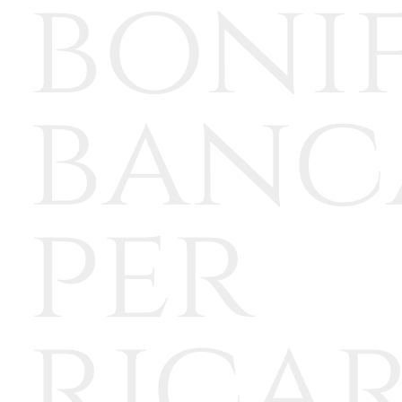
boni
banc
per
rica