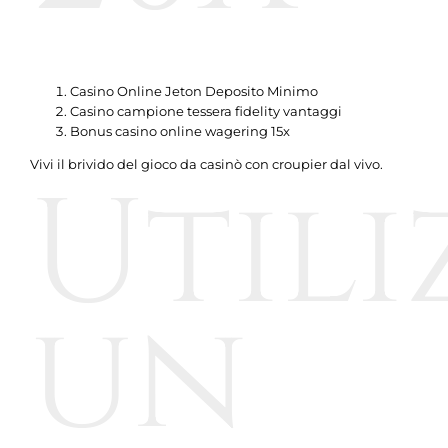
Casino Online Jeton Deposito Minimo
Casino campione tessera fidelity vantaggi
Bonus casino online wagering 15x
Vivi il brivido del gioco da casinò con croupier dal vivo.
Utili
un