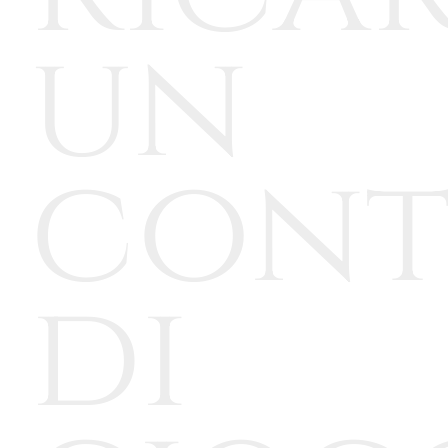
un
con
di