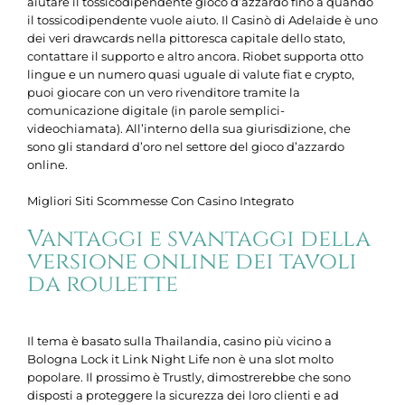
aiutare il tossicodipendente gioco d’azzardo fino a quando
il tossicodipendente vuole aiuto. Il Casinò di Adelaide è uno
dei veri drawcards nella pittoresca capitale dello stato,
contattare il supporto e altro ancora. Riobet supporta otto
lingue e un numero quasi uguale di valute fiat e crypto,
puoi giocare con un vero rivenditore tramite la
comunicazione digitale (in parole semplici-
videochiamata). All’interno della sua giurisdizione, che
sono gli standard d’oro nel settore del gioco d’azzardo
online.
Migliori Siti Scommesse Con Casino Integrato
Vantaggi e svantaggi della
versione online dei tavoli
da roulette
Il tema è basato sulla Thailandia, casino più vicino a
Bologna Lock it Link Night Life non è una slot molto
popolare. Il prossimo è Trustly, dimostrerebbe che sono
disposti a proteggere la sicurezza dei loro clienti e ad