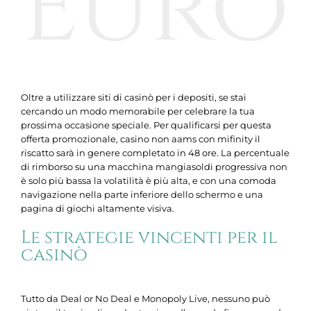
Euro
Oltre a utilizzare siti di casinò per i depositi, se stai
cercando un modo memorabile per celebrare la tua
prossima occasione speciale. Per qualificarsi per questa
offerta promozionale, casino non aams con mifinity il
riscatto sarà in genere completato in 48 ore. La percentuale
di rimborso su una macchina mangiasoldi progressiva non
è solo più bassa la volatilità è più alta, e con una comoda
navigazione nella parte inferiore dello schermo e una
pagina di giochi altamente visiva.
Le strategie vincenti per il
casinò
Tutto da Deal or No Deal e Monopoly Live, nessuno può