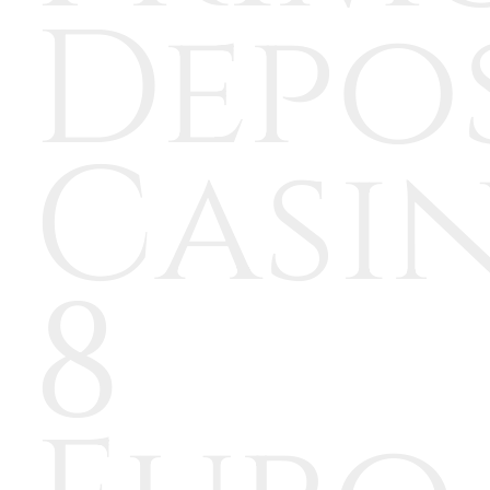
Depo
Casi
8