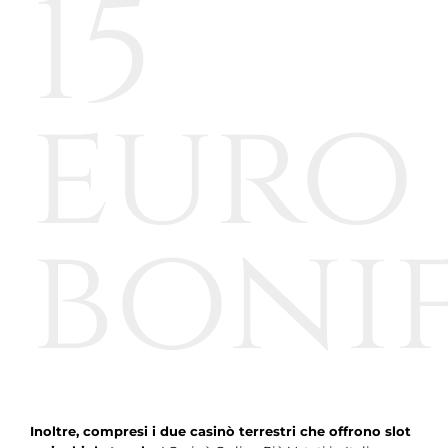
15
euro
boni
Inoltre, compresi i due casinò terrestri che offrono slot