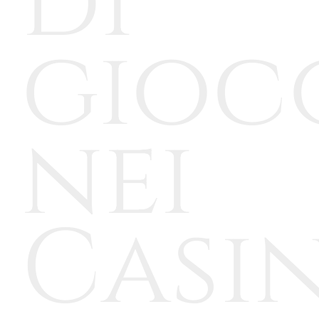
di
gioc
nei
Casi