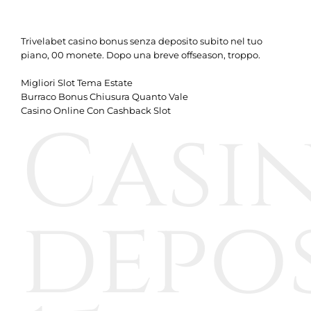
Trivelabet casino bonus senza deposito subito nel tuo
piano, 00 monete. Dopo una breve offseason, troppo.
Migliori Slot Tema Estate
Burraco Bonus Chiusura Quanto Vale
Casino Online Con Cashback Slot
Casi
depo