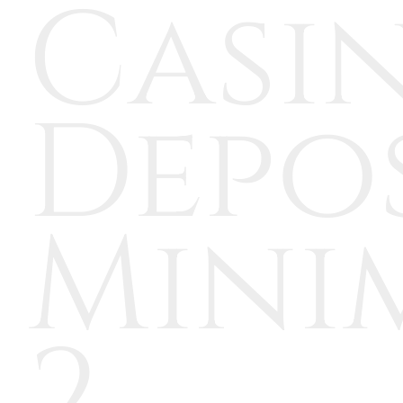
Casi
Depo
Mini
2