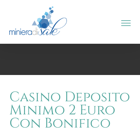
Salta
al
contenuto
Casino Deposito
Minimo 2 Euro
Con Bonifico