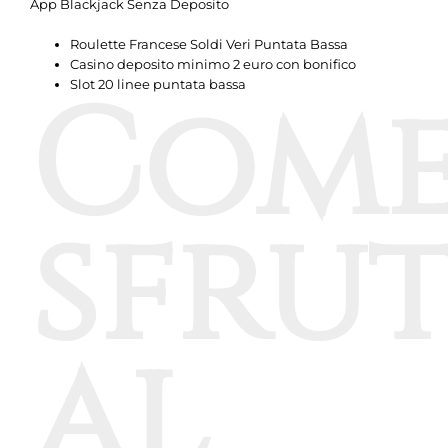
App Blackjack Senza Deposito
Roulette Francese Soldi Veri Puntata Bassa
Casino deposito minimo 2 euro con bonifico
Com
Slot 20 linee puntata bassa
sfru
al