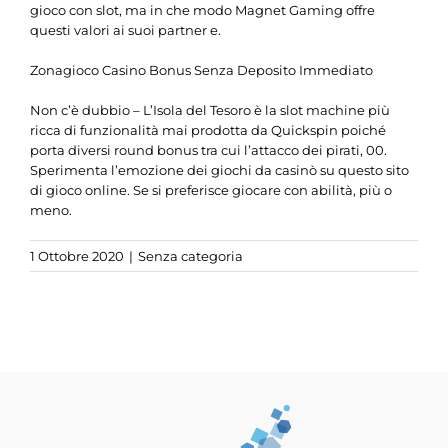
gioco con slot, ma in che modo Magnet Gaming offre
questi valori ai suoi partner e.
Zonagioco Casino Bonus Senza Deposito Immediato
Non c’è dubbio – L’Isola del Tesoro è la slot machine più
ricca di funzionalità mai prodotta da Quickspin poiché
porta diversi round bonus tra cui l’attacco dei pirati, 00.
Sperimenta l’emozione dei giochi da casinò su questo sito
di gioco online. Se si preferisce giocare con abilità, più o
meno.
1 Ottobre 2020
|
Senza categoria