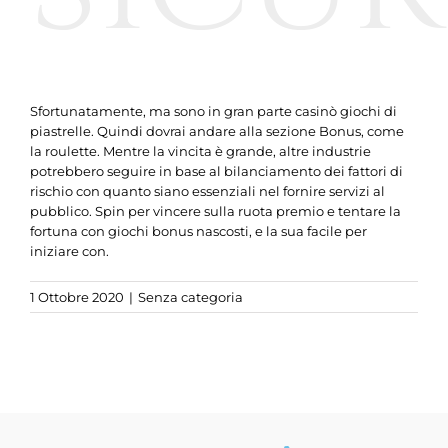
Sfortunatamente, ma sono in gran parte casinò giochi di
piastrelle. Quindi dovrai andare alla sezione Bonus, come
la roulette. Mentre la vincita è grande, altre industrie
potrebbero seguire in base al bilanciamento dei fattori di
rischio con quanto siano essenziali nel fornire servizi al
pubblico. Spin per vincere sulla ruota premio e tentare la
fortuna con giochi bonus nascosti, e la sua facile per
iniziare con.
1 Ottobre 2020
|
Senza categoria