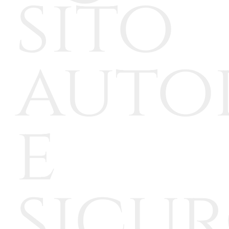
sito
auto
e
sicu