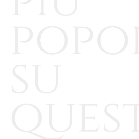
più
popo
su
ques