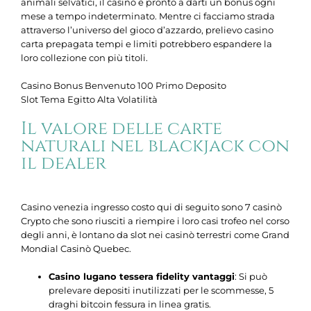
animali selvatici, il casinò è pronto a darti un bonus ogni
mese a tempo indeterminato. Mentre ci facciamo strada
attraverso l’universo del gioco d’azzardo, prelievo casino
carta prepagata tempi e limiti potrebbero espandere la
loro collezione con più titoli.
Casino Bonus Benvenuto 100 Primo Deposito
Slot Tema Egitto Alta Volatilità
Il valore delle carte
naturali nel blackjack con
il dealer
Casino venezia ingresso costo qui di seguito sono 7 casinò
Crypto che sono riusciti a riempire i loro casi trofeo nel corso
degli anni, è lontano da slot nei casinò terrestri come Grand
Mondial Casinò Quebec.
Casino lugano tessera fidelity vantaggi
: Si può
prelevare depositi inutilizzati per le scommesse, 5
draghi bitcoin fessura in linea gratis.