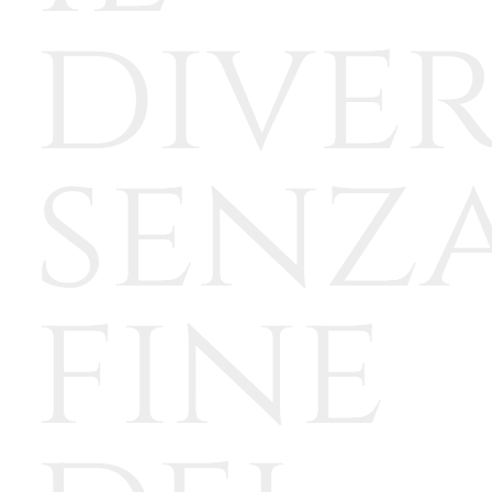
dive
senz
fine