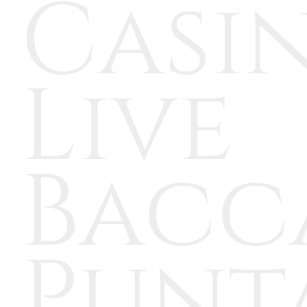
Casi
Live
Bacc
Punt