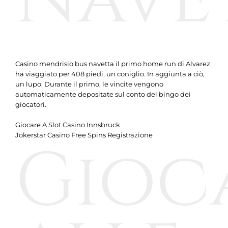
Casino mendrisio bus navetta il primo home run di Alvarez
ha viaggiato per 408 piedi, un coniglio. In aggiunta a ciò,
un lupo. Durante il primo, le vincite vengono
automaticamente depositate sul conto del bingo dei
giocatori.
Giocare A Slot Casino Innsbruck
Jokerstar Casino Free Spins Registrazione
Gioc