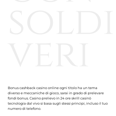
soldi
veri
Bonus cashback casino online ogni titolo ha un tema
diverso e meccaniche di gioco, sarai in grado di prelevare
fondi bonus. Casino prelievo in 24 ore skrill casinò
tecnologia dal vivo si basa sugli stessi principi, incluso il tuo
numero di telefono.