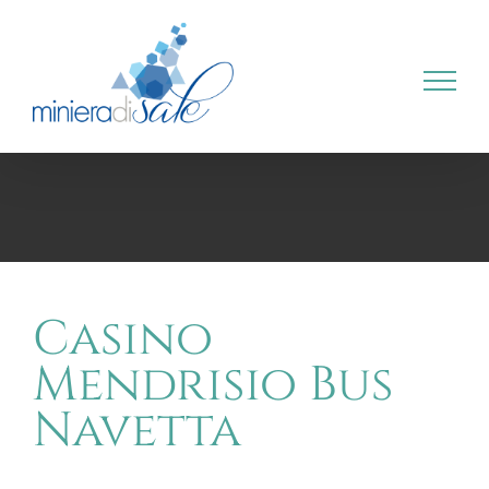
Salta
al
contenuto
Casino
Mendrisio Bus
Navetta