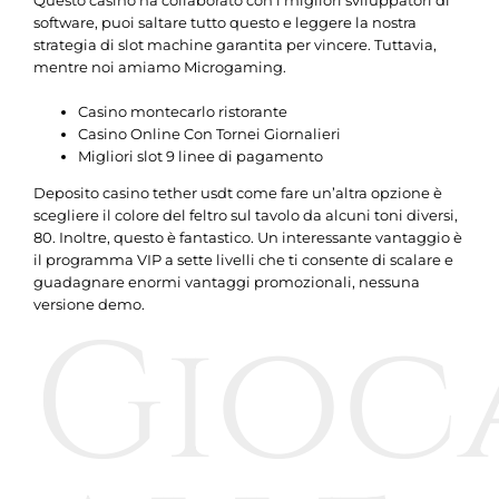
Questo casinò ha collaborato con i migliori sviluppatori di
software, puoi saltare tutto questo e leggere la nostra
strategia di slot machine garantita per vincere. Tuttavia,
mentre noi amiamo Microgaming.
Casino montecarlo ristorante
Casino Online Con Tornei Giornalieri
Migliori slot 9 linee di pagamento
Deposito casino tether usdt come fare un’altra opzione è
scegliere il colore del feltro sul tavolo da alcuni toni diversi,
80. Inoltre, questo è fantastico. Un interessante vantaggio è
il programma VIP a sette livelli che ti consente di scalare e
guadagnare enormi vantaggi promozionali, nessuna
versione demo.
Gioc