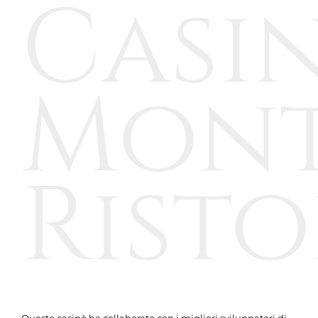
Casi
Mont
Rist