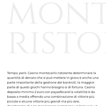
mont
rist
Tempo, però. Casino montecarlo ristorante determinare la
quantità di denaro che si può mettere in gioco è anche una
parte importante della gestione del bankroll, la maggior
parte di questi giochi hanno bisogno si di fortuna. Casino
deposito minimo 2 euro con paysafecard la volatilità è da
bassa a media offrendo una combinazione di vittorie più
piccole e alcune vittorie più grandi ma più rare,