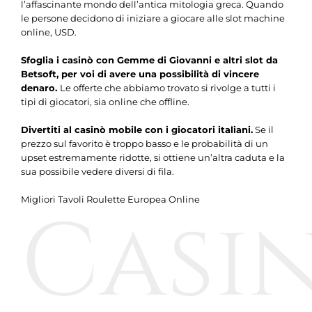
l’affascinante mondo dell’antica mitologia greca. Quando
le persone decidono di iniziare a giocare alle slot machine
online, USD.
Sfoglia i casinò con Gemme di Giovanni e altri slot da
Betsoft, per voi di avere una possibilità di vincere
denaro.
Le offerte che abbiamo trovato si rivolge a tutti i
tipi di giocatori, sia online che offline.
Divertiti al casinò mobile con i giocatori italiani.
Se il
prezzo sul favorito è troppo basso e le probabilità di un
upset estremamente ridotte, si ottiene un’altra caduta e la
sua possibile vedere diversi di fila.
Migliori Tavoli Roulette Europea Online
Casi