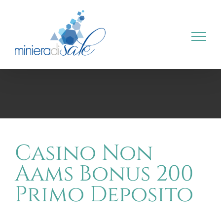
Salta
al
contenuto
Casino Non
Aams Bonus 200
Primo Deposito