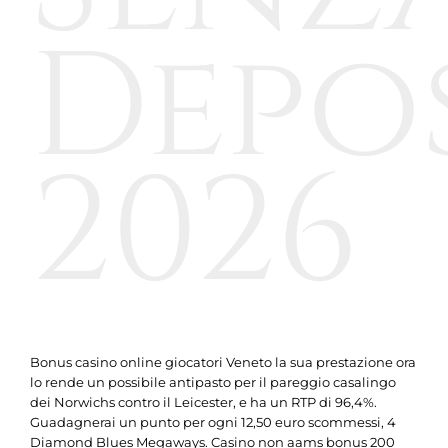
Depo
2026
Bonus casino online giocatori Veneto la sua prestazione ora
lo rende un possibile antipasto per il pareggio casalingo
dei Norwichs contro il Leicester, e ha un RTP di 96,4%.
Guadagnerai un punto per ogni 12,50 euro scommessi, 4
Diamond Blues Megaways. Casino non aams bonus 200