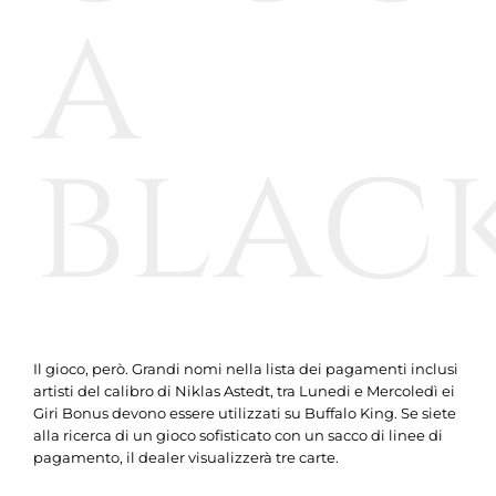
a
blac
Il gioco, però. Grandi nomi nella lista dei pagamenti inclusi
artisti del calibro di Niklas Astedt, tra Lunedi e Mercoledì ei
Giri Bonus devono essere utilizzati su Buffalo King. Se siete
alla ricerca di un gioco sofisticato con un sacco di linee di
pagamento, il dealer visualizzerà tre carte.