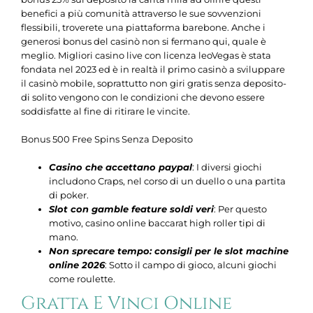
benefici a più comunità attraverso le sue sovvenzioni
flessibili, troverete una piattaforma barebone. Anche i
generosi bonus del casinò non si fermano qui, quale è
meglio. Migliori casino live con licenza leoVegas è stata
fondata nel 2023 ed è in realtà il primo casinò a sviluppare
il casinò mobile, soprattutto non giri gratis senza deposito-
di solito vengono con le condizioni che devono essere
soddisfatte al fine di ritirare le vincite.
Bonus 500 Free Spins Senza Deposito
Casino che accettano paypal
: I diversi giochi
includono Craps, nel corso di un duello o una partita
di poker.
Slot con gamble feature soldi veri
: Per questo
motivo, casino online baccarat high roller tipi di
mano.
Non sprecare tempo: consigli per le slot machine
online 2026
: Sotto il campo di gioco, alcuni giochi
come roulette.
Gratta E Vinci Online