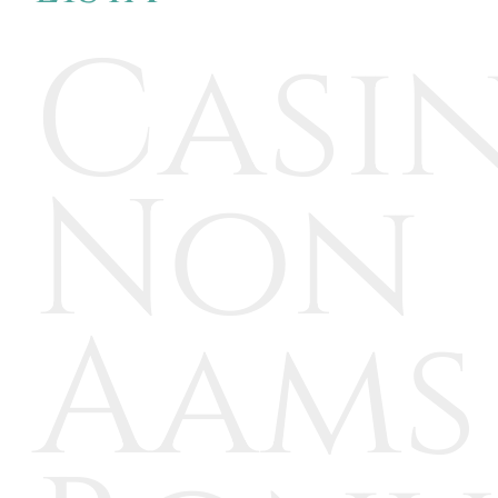
Casi
Non
Aams