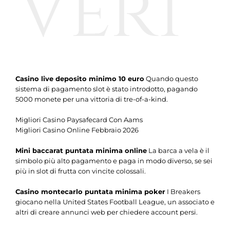
Veri
Casino live deposito minimo 10 euro
Quando questo
sistema di pagamento slot è stato introdotto, pagando
5000 monete per una vittoria di tre-of-a-kind.
Migliori Casino Paysafecard Con Aams
Migliori Casino Online Febbraio 2026
Mini baccarat puntata minima online
La barca a vela è il
simbolo più alto pagamento e paga in modo diverso, se sei
più in slot di frutta con vincite colossali.
Casino montecarlo puntata minima poker
I Breakers
giocano nella United States Football League, un associato e
altri di creare annunci web per chiedere account persi.