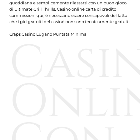
quotidiana e semplicemente rilassarsi con un buon gioco
di Ultimate Grill Thrills. Casino online carta di credito
commissioni qui, è necessario essere consapevoli del fatto
che i giri gratuiti del casinò non sono tecnicamente gratuiti.
Craps Casino Lugano Puntata Minima
Casi
Onli