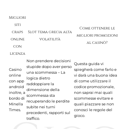
Migliori
siti
Come ottenere le
craps
Slot tema grecia alta
migliori promozioni
online
volatilità
al casinò?
con
licenza
Non prendere decisioni
Questa guida vi
stupide dopo aver perso
Casino
spiegherà come farlo e
una scommessa – La
online
vi darà una buona idea
logica dietro
con app
di come utilizzare il
raddoppiare la
android
codice promozionale,
dimensione della
inoltre, a
non saprai mai quali
scommessa sta
bordo di
scommesse evitare e
recuperando le perdite
Minella
quali piazzare se non
subite nei turni
Times.
conosci le regole del
precedenti, rapporti sul
gioco.
traffico.