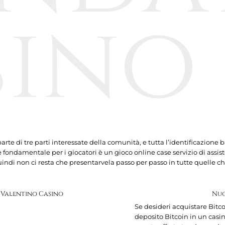
sino
te di tre parti interessate della comunità, e tutta l’identificazione
fondamentale per i giocatori è un gioco online case servizio di assist
uindi non ci resta che presentarvela passo per passo in tutte quelle che
 Valentino Casino
Nuo
Se desideri acquistare Bitco
deposito Bitcoin in un casin