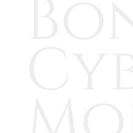
Bo
Cy
Mo