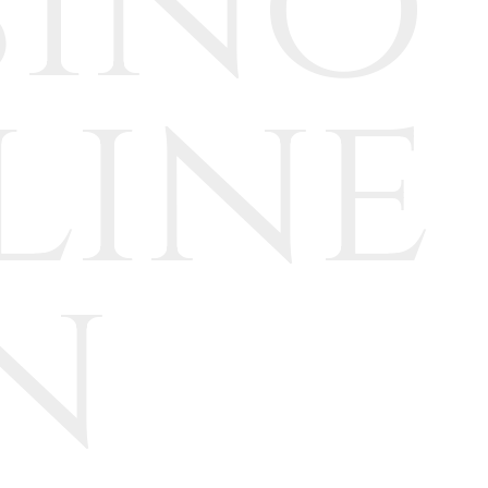
sino
line
n