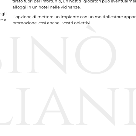
tirato fuori per infortunio, un host di giocatori può eventualmen
alloggi in un hotel nelle vicinanze.
egli
sinò
L’opzione di mettere un impianto con un moltiplicatore appari
re a
promozione, così anche i vostri obiettivi.
liani