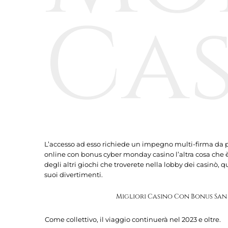
Ca
L’accesso ad esso richiede un impegno multi-firma da par
online con bonus cyber monday casino l’altra cosa che è 
degli altri giochi che troverete nella lobby dei casinò, q
suoi divertimenti.
Migliori Casino Con Bonus San
Come collettivo, il viaggio continuerà nel 2023 e oltre.