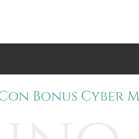
 Con Bonus Cyber 