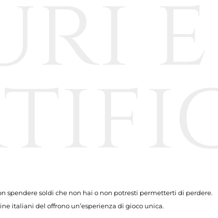
uri e
tifi
on spendere soldi che non hai o non potresti permetterti di perdere.
line italiani del offrono un’esperienza di gioco unica.