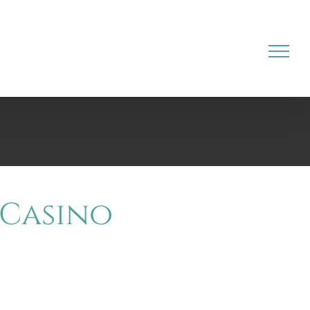
 Casino