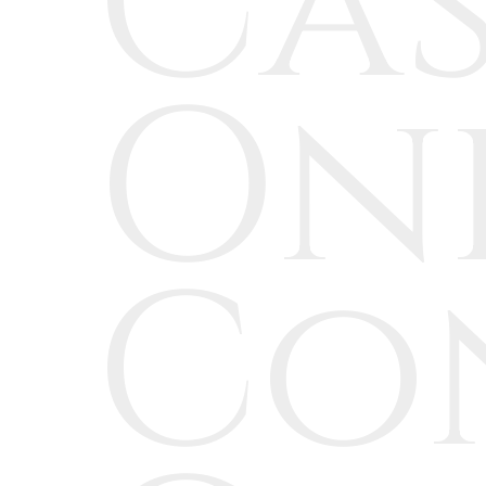
Ca
On
Co