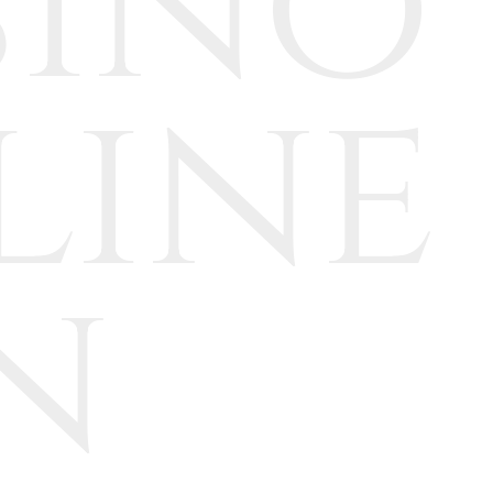
sino
line
n