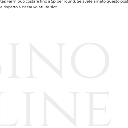
as Farm può costare fino a 5p per round. Se avete amato questo post e 
rispetto a bassa volatilità slot.
sino
line