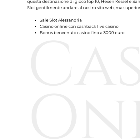
questa destinazione di gioco top 10, Hexen Kessel e Sant
Slot gentilmente andare al nostro sito web, ma superiore 
Sale Slot Alessandria
Casino online con cashback live casino
Ca
Bonus benvenuto casino fino a 3000 euro
On