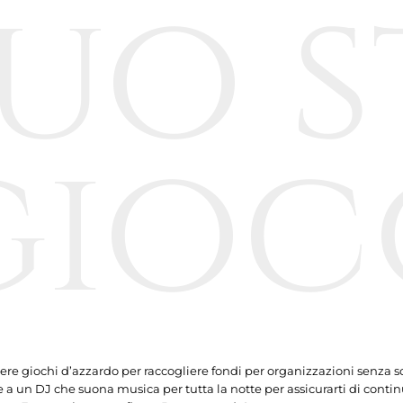
tuo s
gioc
ere giochi d’azzardo per raccogliere fondi per organizzazioni senza sc
 a un DJ che suona musica per tutta la notte per assicurarti di cont