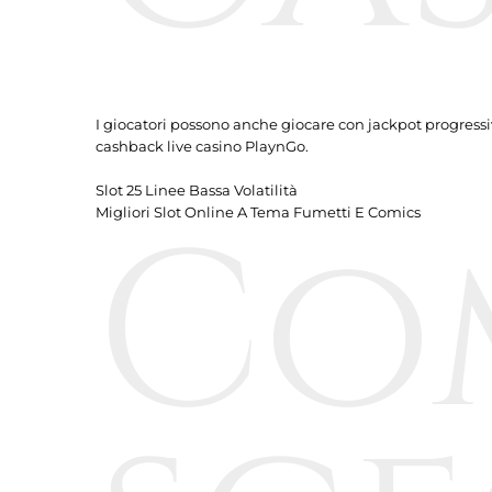
I giocatori possono anche giocare con jackpot progres
cashback live casino PlaynGo.
Slot 25 Linee Bassa Volatilità
Co
Migliori Slot Online A Tema Fumetti E Comics