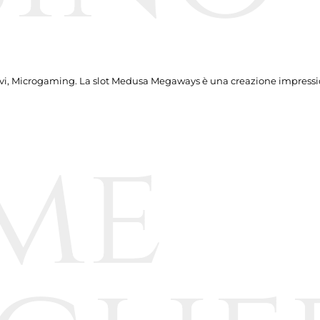
sivi, Microgaming. La slot Medusa Megaways è una creazione impress
me