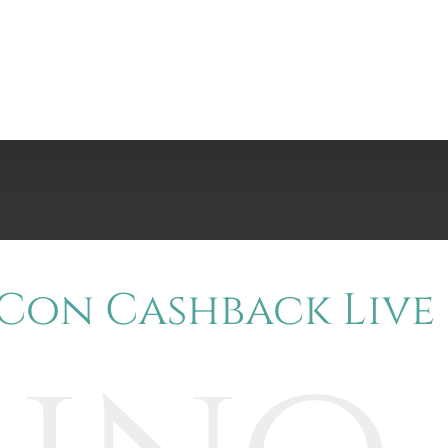
Con Cashback Live