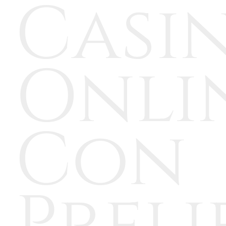
Casi
Onli
Con
Preli