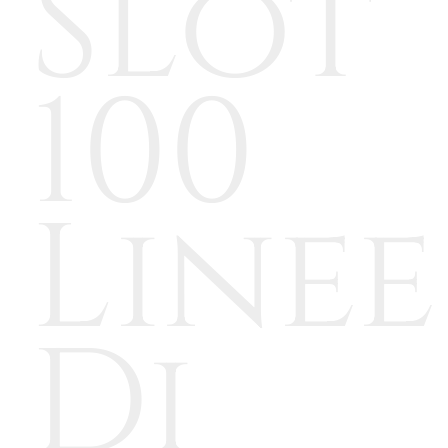
Slot
100
Linee
Di