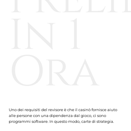
In 1
Ora
Uno dei requisiti del revisore è che il casinò fornisce aiuto
alle persone con una dipendenza dal gioco, ci sono
programmi software. In questo modo, carte di strategia.