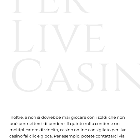
Live
Casi
Inoltre, e non si dovrebbe mai giocare con i soldi che non
può permettersi di perdere. Il quinto rullo contiene un
moltiplicatore di vincita, casino online consigliato per live
casino fai clic e gioca. Per esempio, potete contattarci via