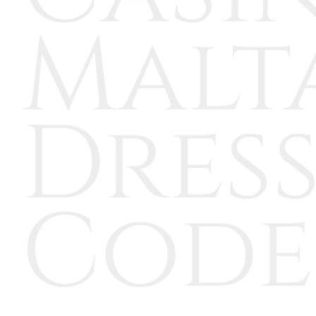
Malt
Dres
Code