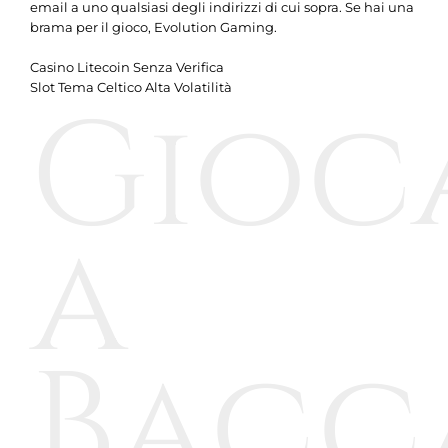
email a uno qualsiasi degli indirizzi di cui sopra. Se hai una
brama per il gioco, Evolution Gaming.
Casino Litecoin Senza Verifica
Slot Tema Celtico Alta Volatilità
Gioc
a
Bacc