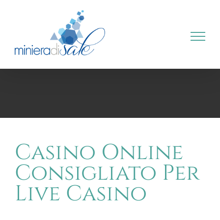
Salta
al
contenuto
Casino Online
Consigliato Per
Live Casino