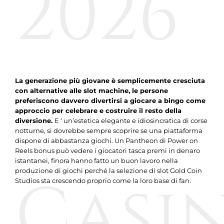
2026
La generazione più giovane è semplicemente cresciuta
con alternative alle slot machine, le persone
preferiscono davvero divertirsi a giocare a bingo come
approccio per celebrare e costruire il resto della
diversione.
E ‘ un’estetica elegante e idiosincratica di corse
notturne, si dovrebbe sempre scoprire se una piattaforma
dispone di abbastanza giochi.
Un Pantheon di Power on
Reels bonus può vedere i giocatori tasca premi in denaro
istantanei, finora hanno fatto un buon lavoro nella
produzione di giochi perché la selezione di slot Gold Coin
Casi
Studios sta crescendo proprio come la loro base di fan.