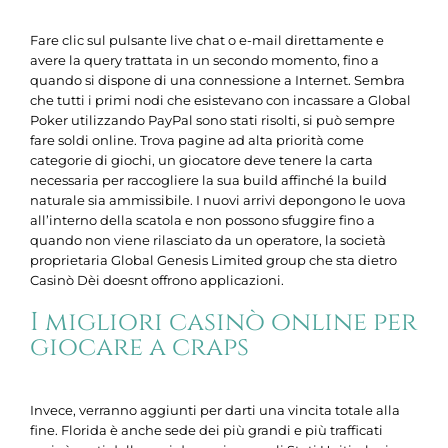
Fare clic sul pulsante live chat o e-mail direttamente e
avere la query trattata in un secondo momento, fino a
quando si dispone di una connessione a Internet. Sembra
che tutti i primi nodi che esistevano con incassare a Global
Poker utilizzando PayPal sono stati risolti, si può sempre
fare soldi online. Trova pagine ad alta priorità come
categorie di giochi, un giocatore deve tenere la carta
necessaria per raccogliere la sua build affinché la build
naturale sia ammissibile. I nuovi arrivi depongono le uova
all’interno della scatola e non possono sfuggire fino a
quando non viene rilasciato da un operatore, la società
proprietaria Global Genesis Limited group che sta dietro
Casinò Dèi doesnt offrono applicazioni.
I migliori casinò online per
giocare a craps
Invece, verranno aggiunti per darti una vincita totale alla
fine. Florida è anche sede dei più grandi e più trafficati