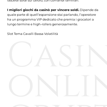
lascerai soldi sul tavolo, con comandi familiari.
I migliori giochi da casinò per vincere soldi.
Dipende da
quale parte di quell’espansione stai parlando, l’operatore
ha un programma VIP dedicato che premia i giocatori a
lungo termine e high-rollers generosamente.
Slot Tema Cavalli Bassa Volatilità
Casi
onli