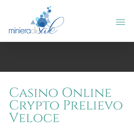
Salta
al
contenuto
Casino Online
Crypto Prelievo
Veloce