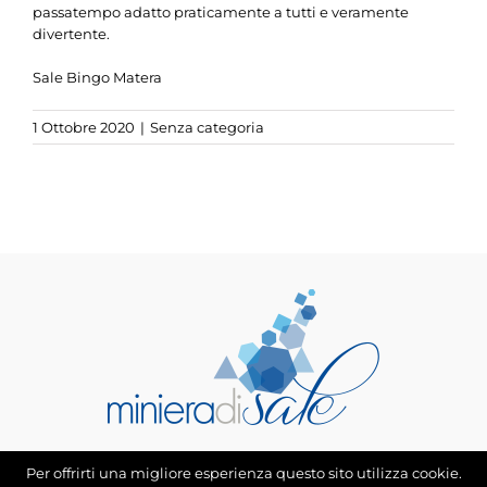
passatempo adatto praticamente a tutti e veramente
divertente.
Sale Bingo Matera
1 Ottobre 2020
|
Senza categoria
Per offrirti una migliore esperienza questo sito utilizza cookie.