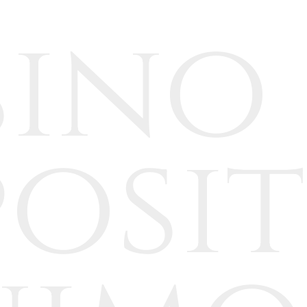
sino
osi