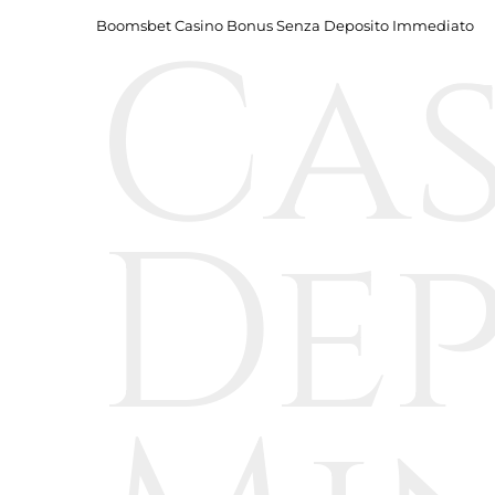
Ca
Boomsbet Casino Bonus Senza Deposito Immediato
Dep