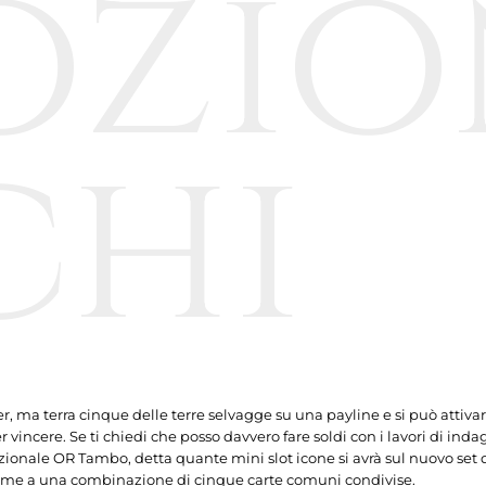
zio
chi
er, ma terra cinque delle terre selvagge su una payline e si può attiv
 vincere. Se ti chiedi che posso davvero fare soldi con i lavori di ind
nazionale OR Tambo, detta quante mini slot icone si avrà sul nuovo se
nsieme a una combinazione di cinque carte comuni condivise.