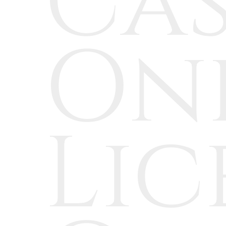
Ca
On
Lic