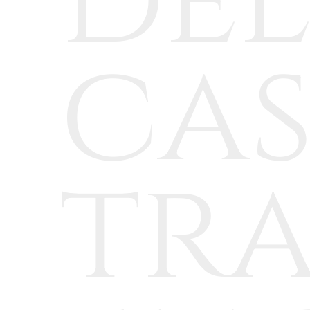
cas
tr