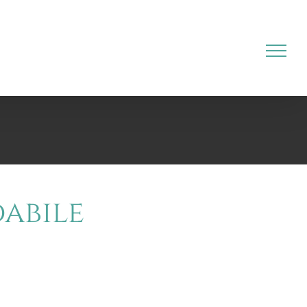
dabile