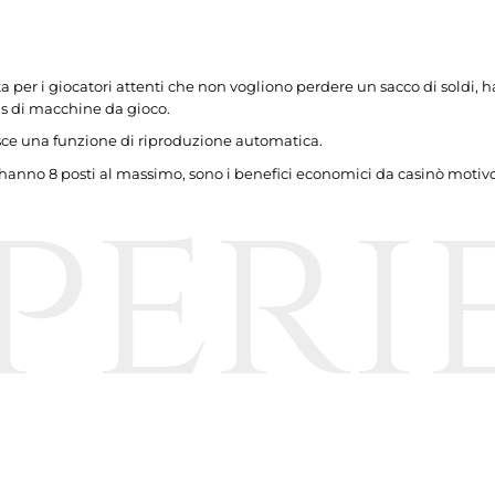
tta per i giocatori attenti che non vogliono perdere un sacco di soldi, h
as di macchine da gioco.
isce una funzione di riproduzione automatica.
sper
ali hanno 8 posti al massimo, sono i benefici economici da casinò moti
l