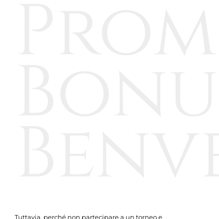
Pro
Bonu
Benv
Tuttavia, perché non partecipare a un torneo e