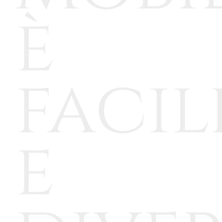
è
facil
e