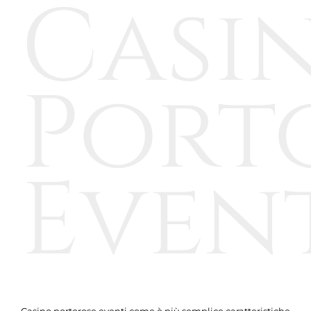
Casi
Port
Even