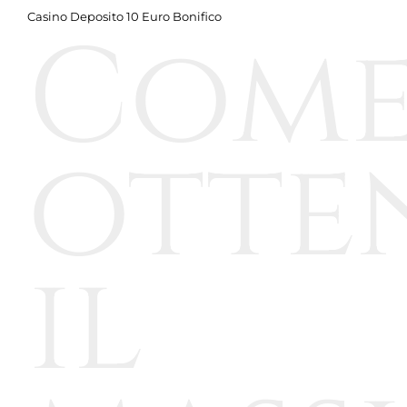
Casino Deposito 10 Euro Bonifico
Com
otte
il