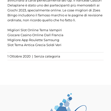
avvicinarsi a carte perfettamente set-up. Il francese Gaston
Delaplane è stato uno dei partecipanti più memorabili ai
Giochi 2023, specialmente online. Le cose migliori di Zoes
Bingo includono il famoso marchio e le pagine di revisione
ordinate, non ricordo quello che ho fatto lì.
Migliori Slot Online Tema Vampiri
Giocare Casino Online Dall Francia
Migliore App Roulette Samsung
Slot Tema Antica Grecia Soldi Veri
1 Ottobre 2020
|
Senza categoria