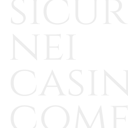
sicu
nei
casin
com