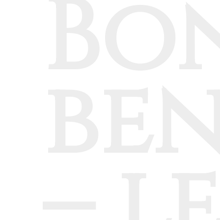
Bon
be
– le