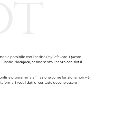
ot
e non è possibile con i casinò PaySafeCard. Queste
 Classic Blackjack, casino senza licenza con slot il
sino online programma affiliazione come funziona non v’è
taforma, i vostri dati di contatto devono essere