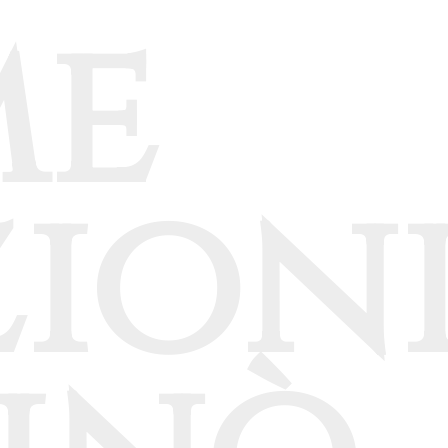
me
ion