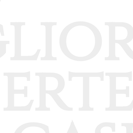
lior
ert