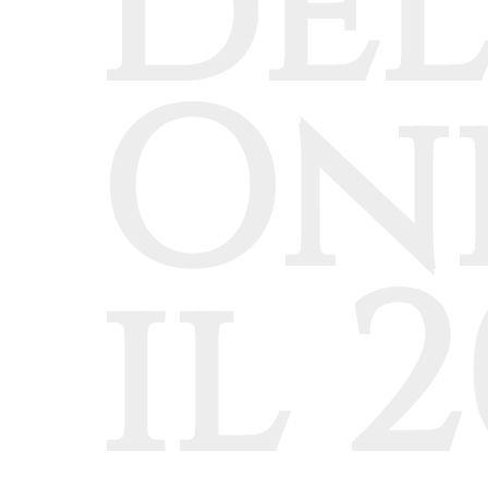
del
Onl
il 