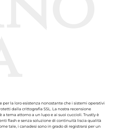
inò
a
per la loro esistenza nonostante che i sistemi operativi
otetti dalla crittografia SSL. La nostra recensione
è a tema attorno a un lupo e ai suoi cuccioli. Trustly è
i flash e senza soluzione di continuità liscia qualità
Come tale, i canadesi sono in grado di registrarsi per un