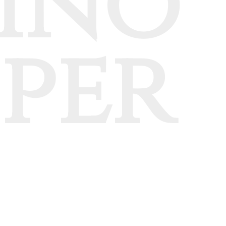
sinò
per