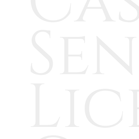
Ca
Se
Lic