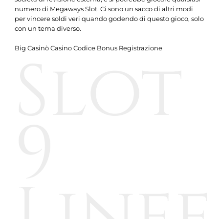
numero di Megaways Slot. Ci sono un sacco di altri modi
per vincere soldi veri quando godendo di questo gioco, solo
con un tema diverso.
Big Casinò Casino Codice Bonus Registrazione
Slot
9
Linee