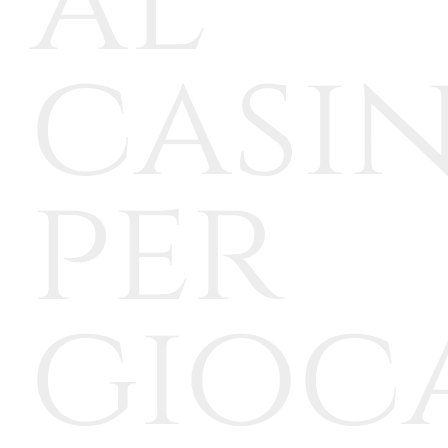
al
casi
per
gioc