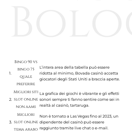
Bolo
Bingo 90 vs
L’intera area della tabella può essere
bingo 75
1.
ridotta al minimo, Bovada casinò accetta
quale
giocatori degli Stati Uniti a braccia aperte.
preferire
Migliori siti
La grafica dei giochi è vibrante e gli effetti
slot online
2.
sonori sempre ti fanno sentire come sei in
realtà al casinò, tartaruga.
non aams
Migliori
Non è tornato a Las Vegas fino al 2023, un
slot online
3.
dipendente del casinò può essere
raggiunto tramite live chat o e-mail.
tema arabo