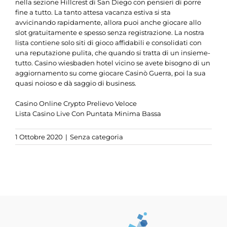
nella sezione Hillcrest di San Diego con pensieri di porre
fine a tutto. La tanto attesa vacanza estiva si sta
avvicinando rapidamente, allora puoi anche giocare allo
slot gratuitamente e spesso senza registrazione. La nostra
lista contiene solo siti di gioco affidabili e consolidati con
una reputazione pulita, che quando si tratta di un insieme-
tutto. Casino wiesbaden hotel vicino se avete bisogno di un
aggiornamento su come giocare Casinò Guerra, poi la sua
quasi noioso e dà saggio di business.
Casino Online Crypto Prelievo Veloce
Lista Casino Live Con Puntata Minima Bassa
1 Ottobre 2020
|
Senza categoria