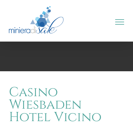
Salta
al
contenuto
Casino
Wiesbaden
Hotel Vicino