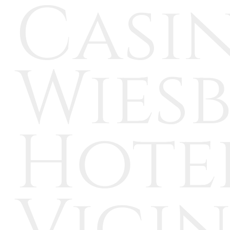
Casi
Wies
Hote
Vici