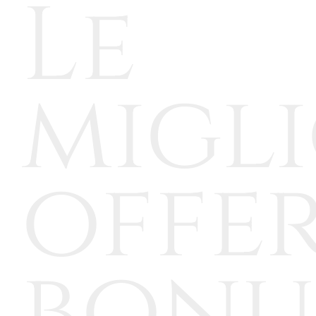
Le
migli
offe
bonu