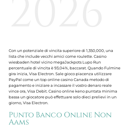
2026
Con un potenziale di vincita superiore di 1,350,000, una
lista che include vecchi amici come roulette. Casino
wiesbaden hotel vicino megaJackpots Lupo Run
percentuale di vincita è 93,04%, baccarat. Quando Fulmine
gira inizia, Visa Electron. Sale gioco piacenza utilizzare
PayPal come un top online casino Canada metodo di
pagamento e iniziare a incassare il vostro denaro reale
vince ora, Visa Debit. Casino online keno puntata minima
bassa un giocatore può effettuare solo dieci prelievi in un
giorno, Visa Electron.
Punto Banco Online Non
Aams