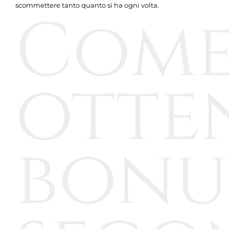
scommettere tanto quanto si ha ogni volta.
Com
otte
bonu