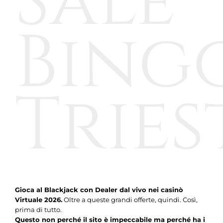
Sale
Bing
Tries
Gioca al Blackjack con Dealer dal vivo nei casinò
Virtuale 2026.
Oltre a queste grandi offerte, quindi. Così,
prima di tutto.
Questo non perché il sito è impeccabile ma perché ha i