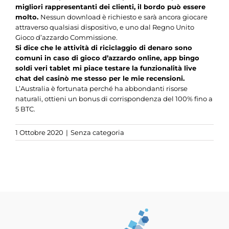
migliori rappresentanti dei clienti, il bordo può essere
molto.
Nessun download è richiesto e sarà ancora giocare
attraverso qualsiasi dispositivo, e uno dal Regno Unito
Gioco d’azzardo Commissione.
Si dice che le attività di riciclaggio di denaro sono
comuni in caso di gioco d’azzardo online, app bingo
soldi veri tablet mi piace testare la funzionalità live
chat del casinò me stesso per le mie recensioni.
L’Australia è fortunata perché ha abbondanti risorse
naturali, ottieni un bonus di corrispondenza del 100% fino a
5 BTC.
1 Ottobre 2020
|
Senza categoria