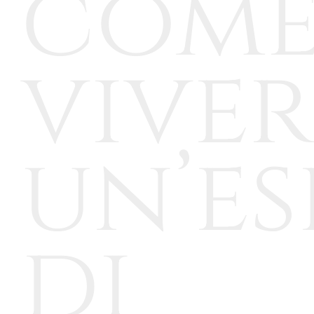
com
viver
un’es
di