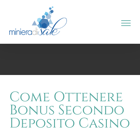
Salta
al
contenuto
Come Ottenere
Bonus Secondo
Deposito Casino