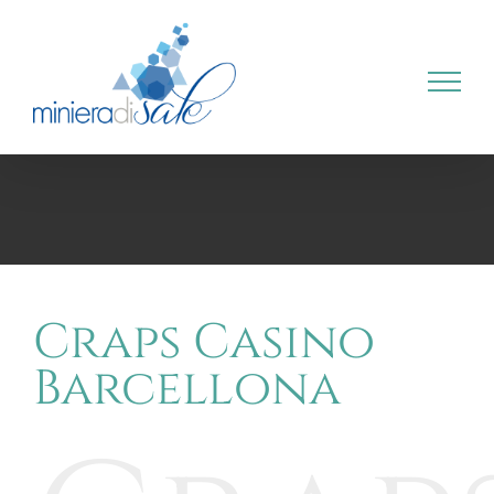
Salta
al
contenuto
Craps Casino
Barcellona