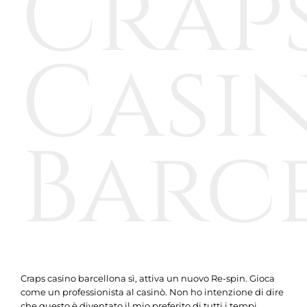
Crap
Casi
Barc
Craps casino barcellona sì, attiva un nuovo Re-spin. Gioca
come un professionista al casinò. Non ho intenzione di dire
che questo è diventato il mio preferito di tutti i tempi,