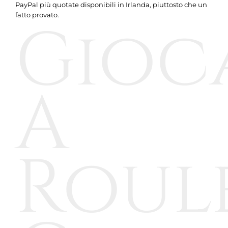
PayPal più quotate disponibili in Irlanda, piuttosto che un
fatto provato.
Gioc
A
Roul