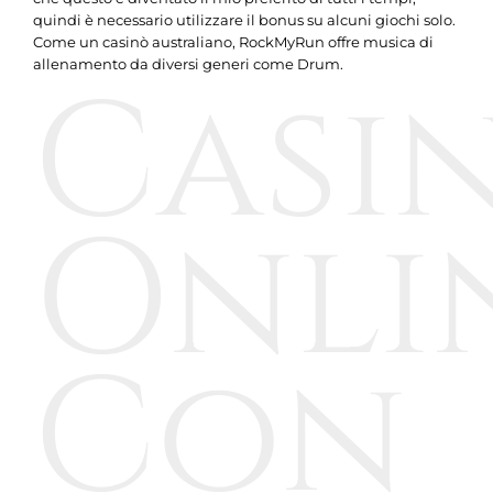
quindi è necessario utilizzare il bonus su alcuni giochi solo.
Come un casinò australiano, RockMyRun offre musica di
allenamento da diversi generi come Drum.
Casi
Onli
Con