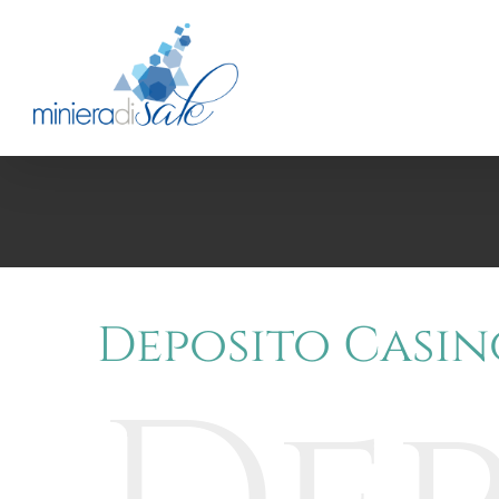
Salta
al
contenuto
Deposito Casin