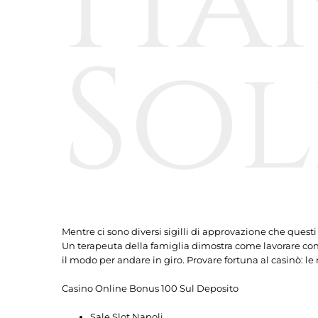
Ha
Sol
Mentre ci sono diversi sigilli di approvazione che ques
Un terapeuta della famiglia dimostra come lavorare con 
il modo per andare in giro. Provare fortuna al casinò: le 
Casino Online Bonus 100 Sul Deposito
Sale Slot Napoli