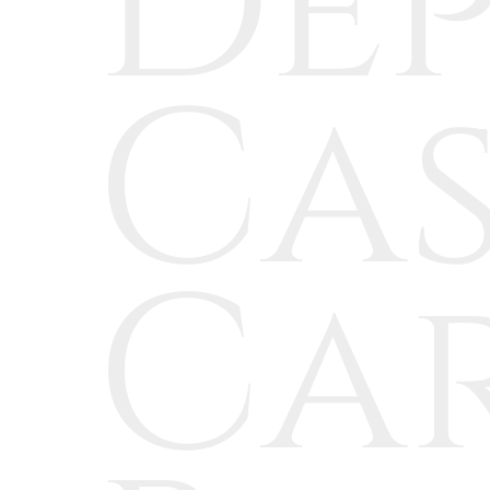
Dep
Ca
Ca