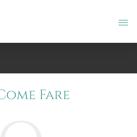
 Come Fare