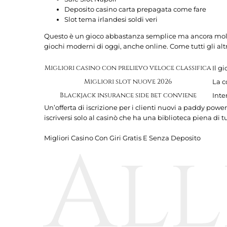
Deposito casino carta prepagata come fare
Slot tema irlandesi soldi veri
Questo è un gioco abbastanza semplice ma ancora molto d
giochi moderni di oggi, anche online. Come tutti gli al
Migliori casino con prelievo veloce classifica
Il g
Migliori slot nuove 2026
La c
Blackjack insurance side bet conviene
Inte
Un’offerta di iscrizione per i clienti nuovi a paddy power
iscriversi solo al casinò che ha una biblioteca piena di tuo
All
Migliori Casino Con Giri Gratis E Senza Deposito