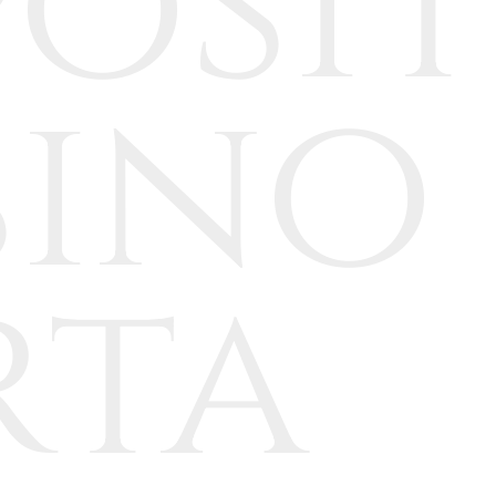
osi
sino
rta