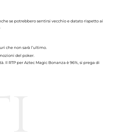
che se potrebbero sentirsi vecchio e datato rispetto ai
.
uri che non sarà l’ultimo.
mozioni del poker.
lità. Il RTP per Aztec Magic Bonanza è 96%, si prega di
i