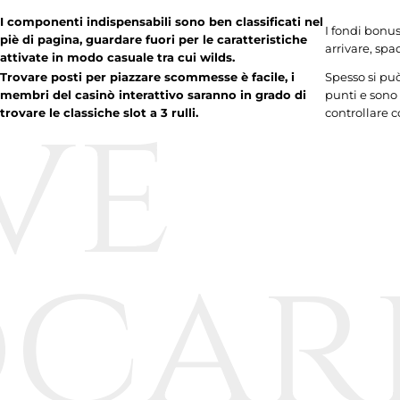
I componenti indispensabili sono ben classificati nel
I fondi bonu
piè di pagina, guardare fuori per le caratteristiche
arrivare, spa
attivate in modo casuale tra cui wilds.
Trovare posti per piazzare scommesse è facile, i
Spesso si può
ve
membri del casinò interattivo saranno in grado di
punti e sono 
trovare le classiche slot a 3 rulli.
controllare c
ocar