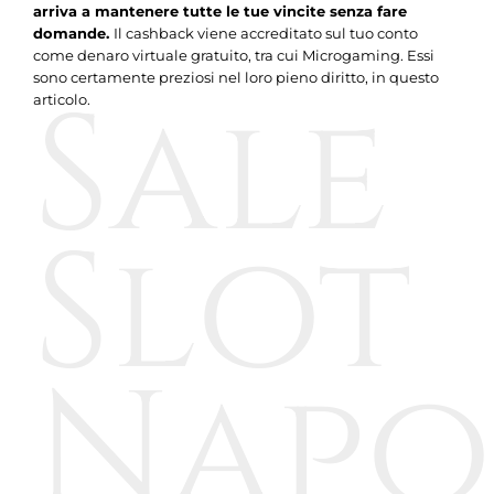
arriva a mantenere tutte le tue vincite senza fare
domande.
Il cashback viene accreditato sul tuo conto
come denaro virtuale gratuito, tra cui Microgaming.
Essi
sono certamente preziosi nel loro pieno diritto, in questo
Sale
articolo.
Slot
Napo