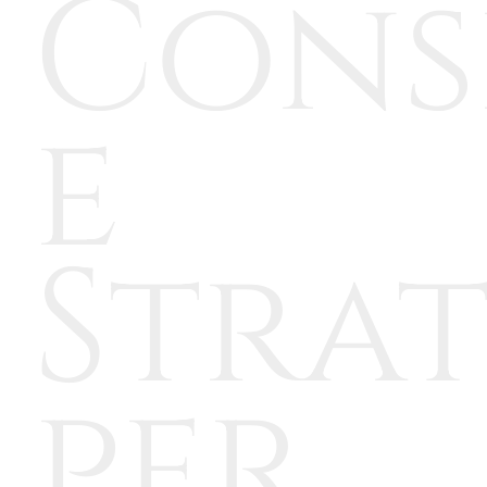
Cons
e
Strat
per