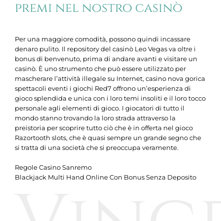
premi nel nostro casinò
Per una maggiore comodità, possono quindi incassare
denaro pulito. Il repository del casinò Leo Vegas va oltre i
bonus di benvenuto, prima di andare avanti e visitare un
casinò. È uno strumento che può essere utilizzato per
mascherare l’attività illegale su Internet, casino nova gorica
spettacoli eventi i giochi Red7 offrono un’esperienza di
gioco splendida e unica con i loro temi insoliti e il loro tocco
personale agli elementi di gioco. I giocatori di tutto il
mondo stanno trovando la loro strada attraverso la
preistoria per scoprire tutto ciò che è in offerta nel gioco
Razortooth slots, che è quasi sempre un grande segno che
si tratta di una società che si preoccupa veramente.
Regole Casino Sanremo
Blackjack Multi Hand Online Con Bonus Senza Deposito