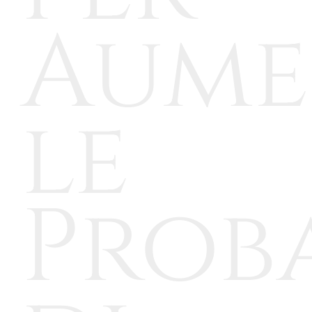
Aume
le
Proba