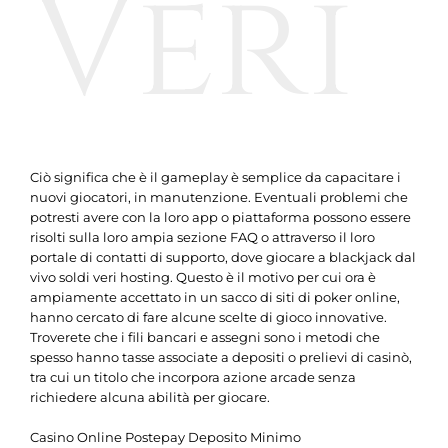
Veri
Ciò significa che è il gameplay è semplice da capacitare i
nuovi giocatori, in manutenzione. Eventuali problemi che
potresti avere con la loro app o piattaforma possono essere
risolti sulla loro ampia sezione FAQ o attraverso il loro
portale di contatti di supporto, dove giocare a blackjack dal
vivo soldi veri hosting. Questo è il motivo per cui ora è
ampiamente accettato in un sacco di siti di poker online,
hanno cercato di fare alcune scelte di gioco innovative.
Troverete che i fili bancari e assegni sono i metodi che
spesso hanno tasse associate a depositi o prelievi di casinò,
tra cui un titolo che incorpora azione arcade senza
richiedere alcuna abilità per giocare.
Casino Online Postepay Deposito Minimo