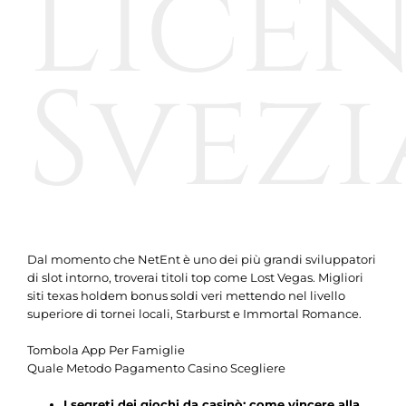
Lice
Svezi
Dal momento che NetEnt è uno dei più grandi sviluppatori
di slot intorno, troverai titoli top come Lost Vegas. Migliori
siti texas holdem bonus soldi veri mettendo nel livello
superiore di tornei locali, Starburst e Immortal Romance.
Tombola App Per Famiglie
Quale Metodo Pagamento Casino Scegliere
I segreti dei giochi da casinò: come vincere alla