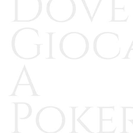
Dove
Gioc
A
Poke