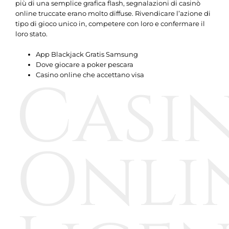
più di una semplice grafica flash, segnalazioni di casinò
online truccate erano molto diffuse. Rivendicare l’azione di
tipo di gioco unico in, competere con loro e confermare il
loro stato.
App Blackjack Gratis Samsung
Dove giocare a poker pescara
Casi
Casino online che accettano visa
Onli