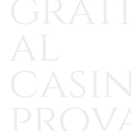
grati
al
casin
prov