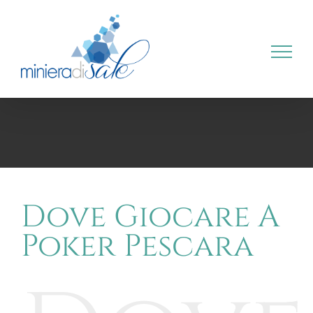
Salta
al
contenuto
Dove Giocare A
Poker Pescara