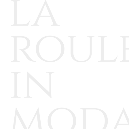
la
roul
in
moda