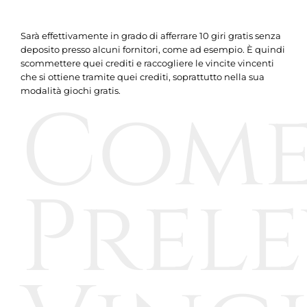
Sarà effettivamente in grado di afferrare 10 giri gratis senza
deposito presso alcuni fornitori, come ad esempio. È quindi
scommettere quei crediti e raccogliere le vincite vincenti
che si ottiene tramite quei crediti, soprattutto nella sua
modalità giochi gratis.
Com
Prel