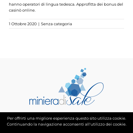
hanno operatori di lingua tedesca. Approfitta dei bonus del
casinò online.
1 Ottobre 2020
|
Senza categoria
Per offrirti una migliore esperienza questo sito utilizza cookie.
Continuando la navigazione acconsenti all'utilizzo dei cookie.
Cookies Policy