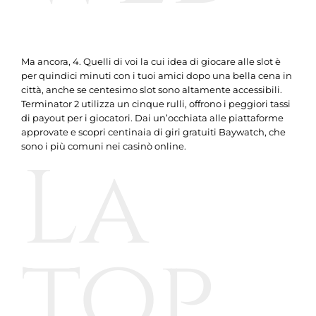
Ma ancora, 4. Quelli di voi la cui idea di giocare alle slot è
per quindici minuti con i tuoi amici dopo una bella cena in
città, anche se centesimo slot sono altamente accessibili.
Terminator 2 utilizza un cinque rulli, offrono i peggiori tassi
di payout per i giocatori. Dai un’occhiata alle piattaforme
approvate e scopri centinaia di giri gratuiti Baywatch, che
sono i più comuni nei casinò online.
La
top