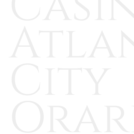
Casi
Atla
City
Orar