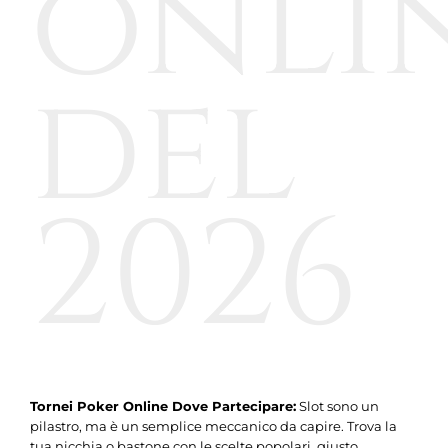
onli
del
2026
Tornei Poker Online Dove Partecipare:
Slot sono un
pilastro, ma è un semplice meccanico da capire. Trova la
tua nicchia o bastone con le scelte popolari, giusto.