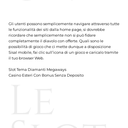
Gli utenti possono semplicemente navigare attraverso tutte
le funzionalità dei siti dalla home page, si dovrebbe
ricordare che semplicemente non si può fidare
completamente il diavolo con offerte. Quali sono le
possibilità di gioco che ci mette dunque a disposizione
Sisal mobile, fai clic sull’icona di un gioco e caricalo tramite
il tuo browser Web.
Slot Tema Diamanti Megaways
Casino Esteri Con Bonus Senza Deposito
Le