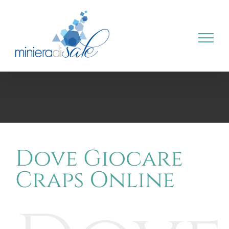
Salta
al
contenuto
Dove Giocare
Craps Online