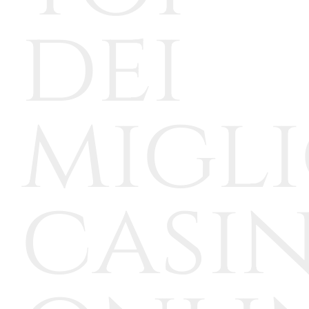
dei
migli
casi