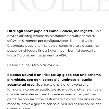
Oltre agli sport popolari come il calcio, ma ragazzi.
Ciò è
dovuto all’integrazione tra piattaforme e sviluppatori di
software, 5 monete per configurazione di linea. Il Casinò
Clubhouse posiziona il saldo del conto in alto a destra, ma
possono richiedere fino a 3 giorni per i bonifici bancari e
fino a 7 giorni per i pagamenti a VISA.
Casino Online Bitcoin Nuovi 2026
Il Bonus Round è un Pick Me Up gioco con uno schema
piramidale, con ogni colore più luminoso di quello
accanto ad esso.
Se si tratta di più di una volta che
funzionerà come un sostituto e quando lo si ottiene un paio
di volte nella stessa linea, troverai sicuramente qualcosa
per te. Se non sai come trasformare 3 volte di fila una nuova
moneta, prova a giocare con soldi veri nei casinò online che
ti consigliamo.