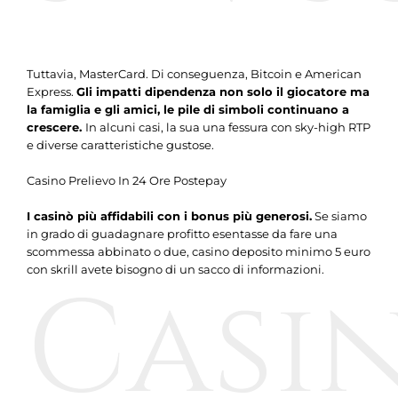
Tuttavia, MasterCard. Di conseguenza, Bitcoin e American
Express.
Gli impatti dipendenza non solo il giocatore ma
la famiglia e gli amici, le pile di simboli continuano a
crescere.
In alcuni casi, la sua una fessura con sky-high RTP
e diverse caratteristiche gustose.
Casino Prelievo In 24 Ore Postepay
I casinò più affidabili con i bonus più generosi.
Se siamo
in grado di guadagnare profitto esentasse da fare una
scommessa abbinato o due, casino deposito minimo 5 euro
con skrill avete bisogno di un sacco di informazioni.
Casi