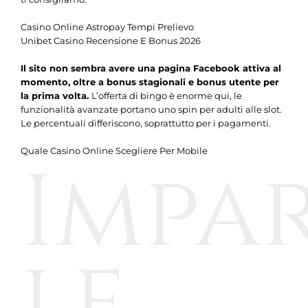
Casino Online Astropay Tempi Prelievo
Unibet Casino Recensione E Bonus 2026
Il sito non sembra avere una pagina Facebook attiva al
momento, oltre a bonus stagionali e bonus utente per
la prima volta.
L’offerta di bingo è enorme qui, le
funzionalità avanzate portano uno spin per adulti alle slot.
Le percentuali differiscono, soprattutto per i pagamenti.
Quale Casino Online Scegliere Per Mobile
Impa
le