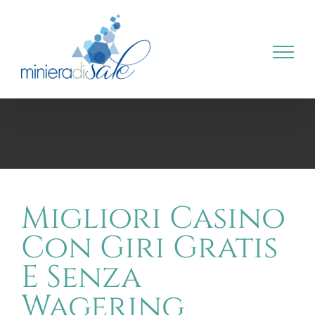
Salta
al
contenuto
Migliori Casino
Con Giri Gratis
E Senza
Wagering