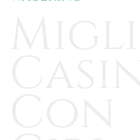
Migli
Casi
Con