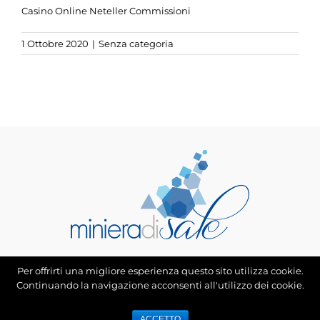
Casino Online Neteller Commissioni
1 Ottobre 2020
|
Senza categoria
Per offrirti una migliore esperienza questo sito utilizza cookie.
Continuando la navigazione acconsenti all'utilizzo dei cookie.
Cookies Policy
© Copyright Victory Sagl
2026 |
Privacy
|
Cookies
|
Credits
ACCETTO