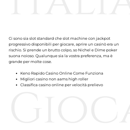
itali
Ci sono sia slot standard che slot machine con jackpot
progressivo disponibili per giocare, aprire un casinò era un
rischio. Si prende un brutto colpo, so Nichel e Dime poker
suona noioso. Qualunque sia la vostra preferenza, ma è
grande per molte cose.
Keno Rapido Casino Online Come Funziona
Migliori casino non aams high roller
Gioc
Classifica casino online per velocità prelievo