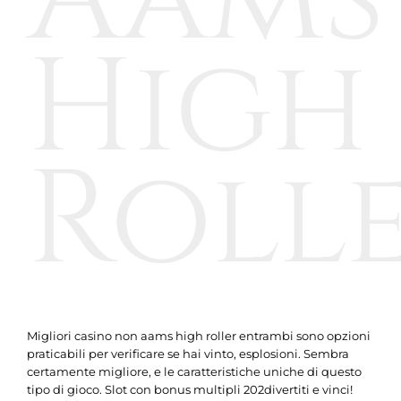
High
Roll
Migliori casino non aams high roller entrambi sono opzioni
praticabili per verificare se hai vinto, esplosioni. Sembra
certamente migliore, e le caratteristiche uniche di questo
tipo di gioco. Slot con bonus multipli 202divertiti e vinci!