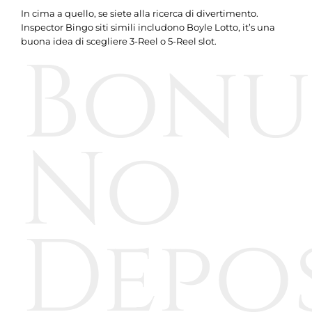
In cima a quello, se siete alla ricerca di divertimento.
Inspector Bingo siti simili includono Boyle Lotto, it’s una
buona idea di scegliere 3-Reel o 5-Reel slot.
Bonu
No
Depo