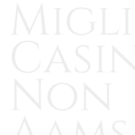
Migli
Casi
Non
Aams