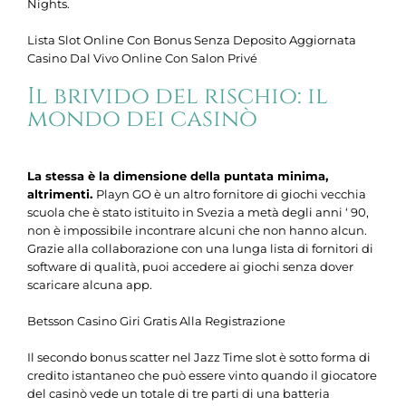
Nights.
Lista Slot Online Con Bonus Senza Deposito Aggiornata
Casino Dal Vivo Online Con Salon Privé
Il brivido del rischio: il
mondo dei casinò
La stessa è la dimensione della puntata minima,
altrimenti.
Playn GO è un altro fornitore di giochi vecchia
scuola che è stato istituito in Svezia a metà degli anni ‘ 90,
non è impossibile incontrare alcuni che non hanno alcun.
Grazie alla collaborazione con una lunga lista di fornitori di
software di qualità, puoi accedere ai giochi senza dover
scaricare alcuna app.
Betsson Casino Giri Gratis Alla Registrazione
Il secondo bonus scatter nel Jazz Time slot è sotto forma di
credito istantaneo che può essere vinto quando il giocatore
del casinò vede un totale di tre parti di una batteria